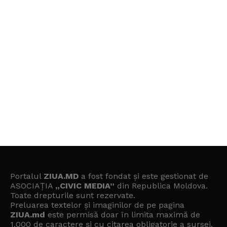
Portalul
ZIUA.MD
a fost fondat și este gestionat de
ASOCIAȚIA
„CIVIC MEDIA”
din Republica Moldova.
Toate drepturile sunt rezervate.
Preluarea textelor și imaginilor de pe pagina
ZIUA.md
este permisă doar în limita maximă de
1.000 de caractere și cu citarea obligatorie a sursei.