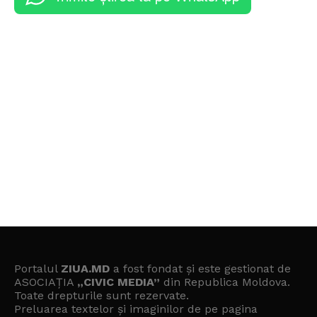
Portalul
ZIUA.MD
a fost fondat și este gestionat de
ASOCIAȚIA
„CIVIC MEDIA”
din Republica Moldova.
Toate drepturile sunt rezervate.
Preluarea textelor și imaginilor de pe pagina