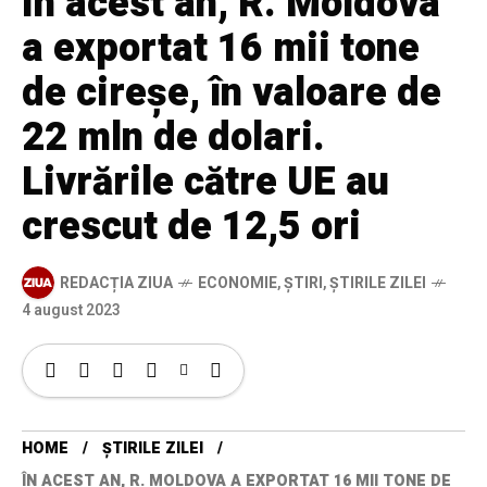
În acest an, R. Moldova
a exportat 16 mii tone
de cireșe, în valoare de
22 mln de dolari.
Livrările către UE au
crescut de 12,5 ori
REDACȚIA ZIUA
ECONOMIE
,
ȘTIRI
,
ȘTIRILE ZILEI
4 august 2023
HOME
ȘTIRILE ZILEI
ÎN ACEST AN, R. MOLDOVA A EXPORTAT 16 MII TONE DE