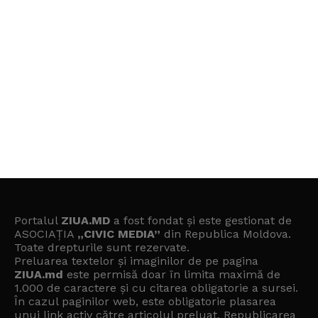
Portalul
ZIUA.MD
a fost fondat și este gestionat de
ASOCIAȚIA
„CIVIC MEDIA”
din Republica Moldova.
Toate drepturile sunt rezervate.
Preluarea textelor și imaginilor de pe pagina
ZIUA.md
este permisă doar în limita maximă de
1.000 de caractere și cu citarea obligatorie a sursei.
În cazul paginilor web, este obligatorie plasarea
unui link activ către articolul preluat. Republicarea