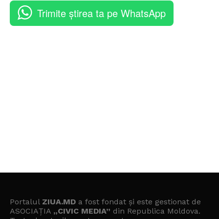
Trimite știrea ta pe WhatsApp
Portalul
ZIUA.MD
a fost fondat și este gestionat de
ASOCIAȚIA
„CIVIC MEDIA”
din Republica Moldova.