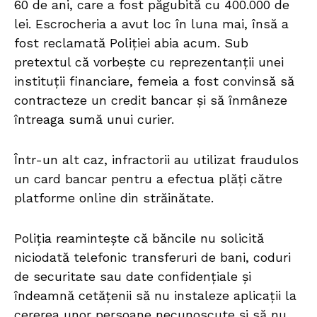
60 de ani, care a fost păgubită cu 400.000 de
lei. Escrocheria a avut loc în luna mai, însă a
fost reclamată Poliției abia acum. Sub
pretextul că vorbește cu reprezentanții unei
instituții financiare, femeia a fost convinsă să
contracteze un credit bancar și să înmâneze
întreaga sumă unui curier.
Într-un alt caz, infractorii au utilizat fraudulos
un card bancar pentru a efectua plăți către
platforme online din străinătate.
Poliția reamintește că băncile nu solicită
niciodată telefonic transferuri de bani, coduri
de securitate sau date confidențiale și
îndeamnă cetățenii să nu instaleze aplicații la
cererea unor persoane necunoscute și să nu