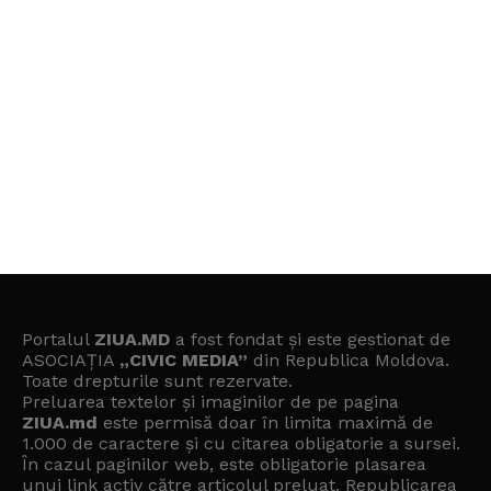
Portalul
ZIUA.MD
a fost fondat și este gestionat de
ASOCIAȚIA
„CIVIC MEDIA”
din Republica Moldova.
Toate drepturile sunt rezervate.
Preluarea textelor și imaginilor de pe pagina
ZIUA.md
este permisă doar în limita maximă de
1.000 de caractere și cu citarea obligatorie a sursei.
În cazul paginilor web, este obligatorie plasarea
unui link activ către articolul preluat. Republicarea