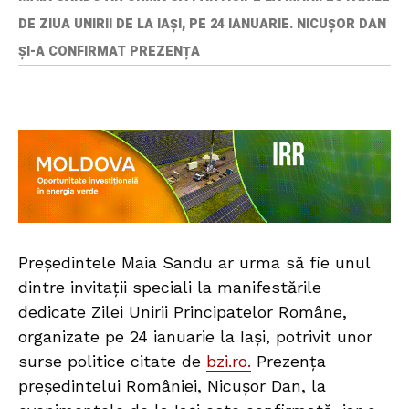
DE ZIUA UNIRII DE LA IAȘI, PE 24 IANUARIE. NICUȘOR DAN
ȘI-A CONFIRMAT PREZENȚA
Președintele Maia Sandu ar urma să fie unul
dintre invitații speciali la manifestările
dedicate Zilei Unirii Principatelor Române,
organizate pe 24 ianuarie la Iași, potrivit unor
surse politice citate de
bzi.ro.
Prezența
președintelui României, Nicușor Dan, la