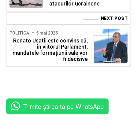
atacurilor ucrainene
NEXT POST
POLITICĂ
5 mai 2025
Renato Usatîi este convins că,
în viitorul Parlament,
mandatele formațiunii sale vor
fi decisive
Trimite știrea ta pe WhatsApp