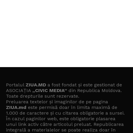
Portalul
ZIUA.MD
a fost fondat și este gestionat de
ASOCIAȚIA
„CIVIC MEDIA”
din Republica Moldova.
Toate drepturile sunt rezervate.
Preluarea textelor și imaginilor de pe pagina
ZIUA.md
este permisă doar în limita maximă de
1.000 de caractere și cu citarea obligatorie a sursei.
În cazul paginilor web, este obligatorie plasarea
unui link activ către articolul preluat. Republicarea
integrală a materialelor se poate realiza doar în