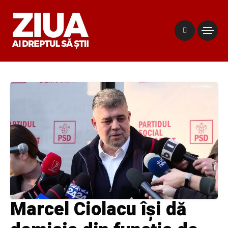
Marcel Ciolacu își dă