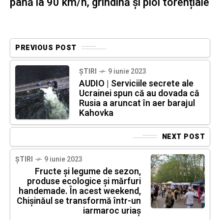
până la 90 km/h, grindină și ploi torențiale
PREVIOUS POST
ȘTIRI
9 iunie 2023
AUDIO | Serviciile secrete ale
Ucrainei spun că au dovada că
Rusia a aruncat în aer barajul
Kahovka
NEXT POST
ȘTIRI
9 iunie 2023
Fructe și legume de sezon,
produse ecologice și mărfuri
handemade. În acest weekend,
Chișinăul se transformă într-un
iarmaroc uriaș