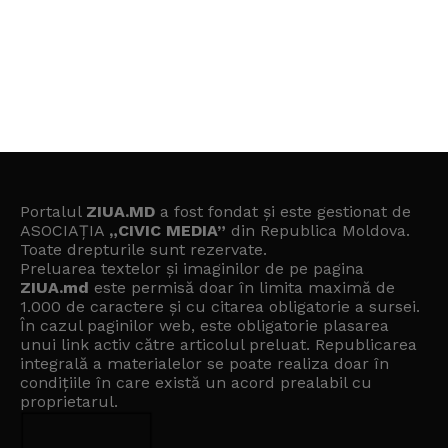
Portalul
ZIUA.MD
a fost fondat și este gestionat de
ASOCIAȚIA
„CIVIC MEDIA”
din Republica Moldova.
Toate drepturile sunt rezervate.
Preluarea textelor și imaginilor de pe pagina
ZIUA.md
este permisă doar în limita maximă de
1.000 de caractere și cu citarea obligatorie a sursei.
În cazul paginilor web, este obligatorie plasarea
unui link activ către articolul preluat. Republicarea
integrală a materialelor se poate realiza doar în
condițiile în care există un
acord prealabil cu
proprietarul
.