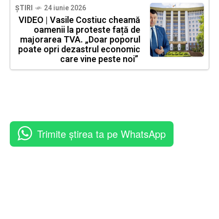
ȘTIRI
24 iunie 2026
VIDEO | Vasile Costiuc cheamă
oamenii la proteste față de
majorarea TVA. „Doar poporul
poate opri dezastrul economic
care vine peste noi”
Trimite știrea ta pe WhatsApp