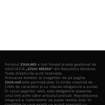
Portalul
ZIUA.MD
a fost fondat și este gestionat de
ASOCIAȚIA
„CIVIC MEDIA”
din Republica Moldova.
Toate drepturile sunt rezervate.
Preluarea textelor și imaginilor de pe pagina
ZIUA.md
este permisă doar în limita maximă de
1.000 de caractere și cu citarea obligatorie a sursei.
În cazul paginilor web, este obligatorie plasarea
unui link activ către articolul preluat. Republicarea
integrală a materialelor se poate realiza doar în
condițiile în care există un
acord prealabil cu