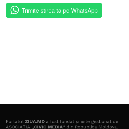
Trimite știrea ta pe WhatsApp
Portalul
ZIUA.MD
a fost fondat și este gestionat de
ASOCIAȚIA
„CIVIC MEDIA”
din Republica Moldova.