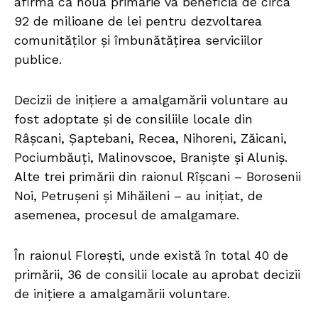
afirmă că noua primărie va beneficia de circa
92 de milioane de lei pentru dezvoltarea
comunităților și îmbunătățirea serviciilor
publice.
Decizii de inițiere a amalgamării voluntare au
fost adoptate și de consiliile locale din
Râșcani, Șaptebani, Recea, Nihoreni, Zăicani,
Pociumbăuți, Malinovscoe, Braniște și Aluniș.
Alte trei primării din raionul Rîșcani – Borosenii
Noi, Petrușeni și Mihăileni – au inițiat, de
asemenea, procesul de amalgamare.
În raionul Florești, unde există în total 40 de
primării, 36 de consilii locale au aprobat decizii
de inițiere a amalgamării voluntare.