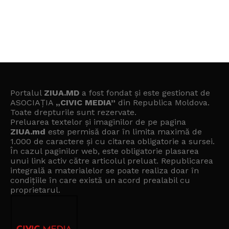
Portalul
ZIUA.MD
a fost fondat și este gestionat de
ASOCIAȚIA
„CIVIC MEDIA”
din Republica Moldova.
Toate drepturile sunt rezervate.
Preluarea textelor și imaginilor de pe pagina
ZIUA.md
este permisă doar în limita maximă de
1.000 de caractere și cu citarea obligatorie a sursei.
În cazul paginilor web, este obligatorie plasarea
unui link activ către articolul preluat. Republicarea
integrală a materialelor se poate realiza doar în
condițiile în care există un
acord prealabil cu
proprietarul
.