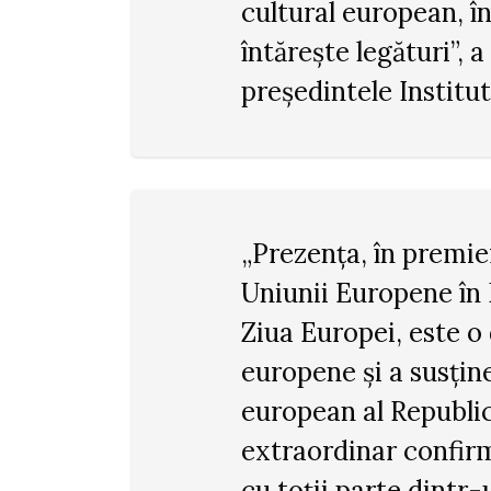
cultural european, în
întărește legături”, 
președintele Institu
„Prezența, în premie
Uniunii Europene în
Ziua Europei, este o 
europene și a susțin
european al Republi
extraordinar confirm
cu toții parte dintr