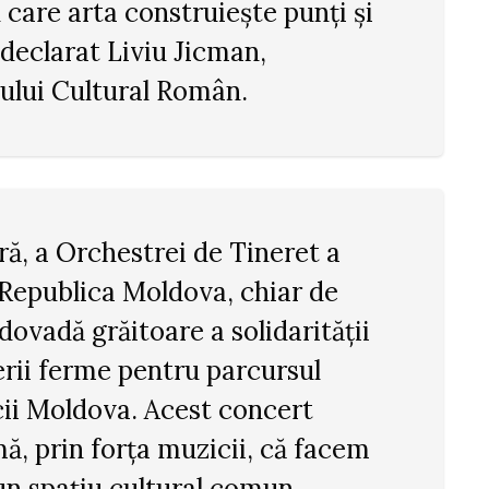
 care arta construiește punți și
a declarat Liviu Jicman,
tului Cultural Român.
ră, a Orchestrei de Tineret a
 Republica Moldova, chiar de
dovadă grăitoare a solidarității
erii ferme pentru parcursul
cii Moldova. Acest concert
ă, prin forța muzicii, că facem
-un spațiu cultural comun