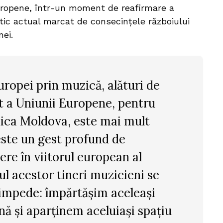
 europene, într-un moment de reafirmare a
itic actual marcat de consecințele războiului
nei.
uropei prin muzică, alături de
t a Uniunii Europene, pentru
lica Moldova, este mai mult
este un gest profund de
dere în viitorul european al
tul acestor tineri muzicieni se
limpede: împărtășim aceleași
nă și aparținem aceluiași spațiu