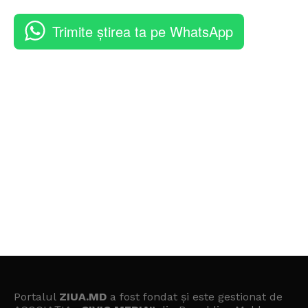
Trimite știrea ta pe WhatsApp
Portalul
ZIUA.MD
a fost fondat și este gestionat de