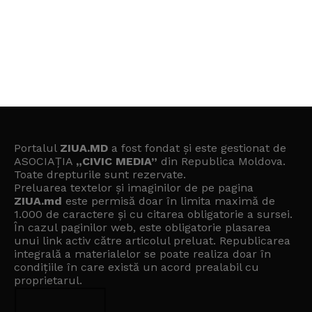
Portalul
ZIUA.MD
a fost fondat și este gestionat de
ASOCIAȚIA
„CIVIC MEDIA”
din Republica Moldova.
Toate drepturile sunt rezervate.
Preluarea textelor și imaginilor de pe pagina
ZIUA.md
este permisă doar în limita maximă de
1.000 de caractere și cu citarea obligatorie a sursei.
În cazul paginilor web, este obligatorie plasarea
unui link activ către articolul preluat. Republicarea
integrală a materialelor se poate realiza doar în
condițiile în care există un
acord prealabil cu
proprietarul
.