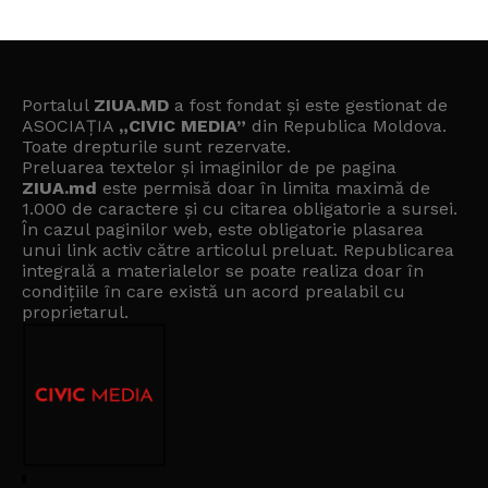
Portalul
ZIUA.MD
a fost fondat și este gestionat de
ASOCIAȚIA
„CIVIC MEDIA”
din Republica Moldova.
Toate drepturile sunt rezervate.
Preluarea textelor și imaginilor de pe pagina
ZIUA.md
este permisă doar în limita maximă de
1.000 de caractere și cu citarea obligatorie a sursei.
În cazul paginilor web, este obligatorie plasarea
unui link activ către articolul preluat. Republicarea
integrală a materialelor se poate realiza doar în
condițiile în care există un
acord prealabil cu
proprietarul
.