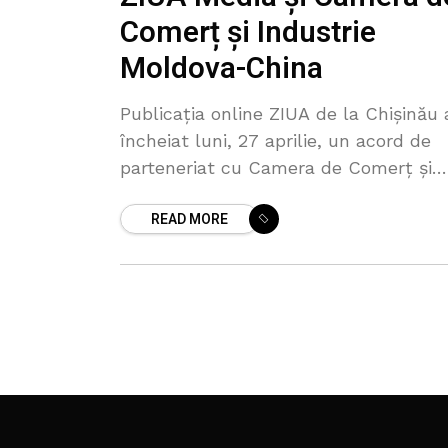
Comerț și Industrie
Moldova-China
Publicația online ZIUA de la Chișinău 
încheiat luni, 27 aprilie, un acord de
parteneriat cu Camera de Comerț și
Industrie Moldova-China (CCIMC).
READ MORE
Scopul acestei inițiative este de a
promova