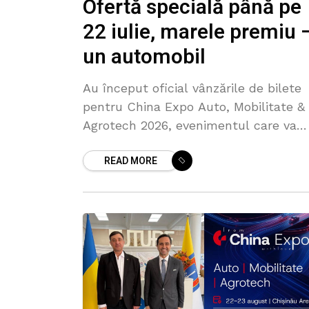
Ofertă specială până pe
22 iulie, marele premiu 
un automobil
Au început oficial vânzările de bilete
pentru China Expo Auto, Mobilitate &
Agrotech 2026, evenimentul care va
reuni, la Arena Chișinău, cele mai noi
READ MORE
tehnologii din domeniile auto, mobilită
și