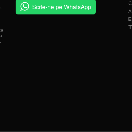
C
Scrie-ne pe WhatsApp
n
A
E
T
ta
a
,