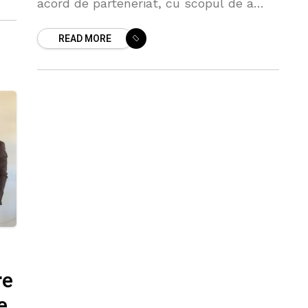
acord de parteneriat, cu scopul de a
promova oportunitățile de afaceri și
READ MORE
investiții moldo-chineze și de a informa
re
e