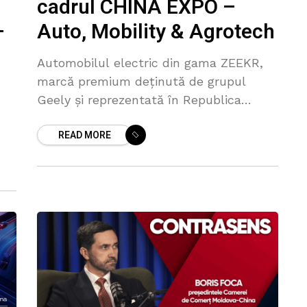
cadrul CHINA EXPO –
Auto, Mobility & Agrotech
–
Automobilul electric din gama ZEEKR,
marcă premium deținută de grupul
Geely și reprezentată în Republica
Moldova de GT Sport Auto Salon SRL,
READ MORE
va fi unul dintre exponatele prezentate
la CHINA
ții