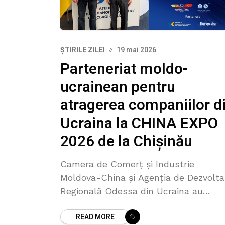
ȘTIRILE ZILEI
19 mai 2026
Parteneriat moldo-
ucrainean pentru
atragerea companiilor d
Ucraina la CHINA EXPO
2026 de la Chișinău
Camera de Comerț și Industrie
Moldova-China și Agenția de Dezvolta
Regională Odessa din Ucraina au
semnat un memorandum de cooperar
READ MORE
în contextul pregătirilor pentru