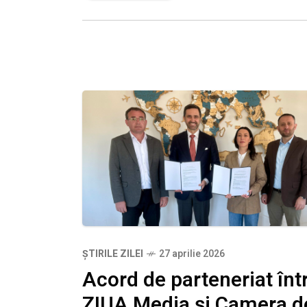
proiectul internațional CHINA EXPO –
Auto,
ȘTIRILE ZILEI
27 aprilie 2026
Acord de parteneriat înt
ZIUA Media și Camera d