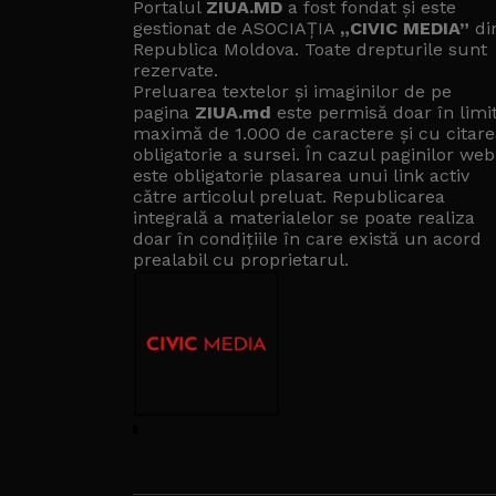
Portalul
ZIUA.MD
a fost fondat și este
gestionat de ASOCIAȚIA
„CIVIC MEDIA”
di
Republica Moldova. Toate drepturile sunt
rezervate.
Preluarea textelor și imaginilor de pe
pagina
ZIUA.md
este permisă doar în limi
maximă de 1.000 de caractere și cu citare
obligatorie a sursei. În cazul paginilor web
este obligatorie plasarea unui link activ
către articolul preluat. Republicarea
integrală a materialelor se poate realiza
doar în condițiile în care există un
acord
prealabil cu proprietarul
.