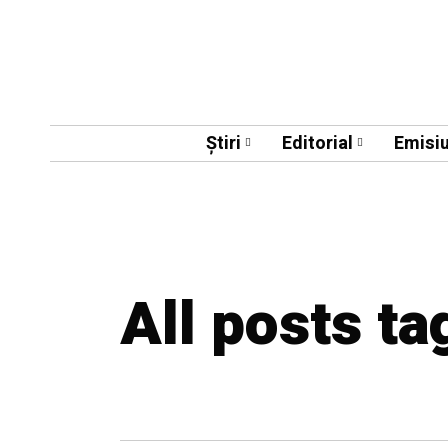
Știri
Editorial
Emisiu
All posts t