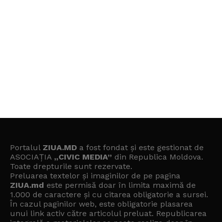
Portalul
ZIUA.MD
a fost fondat și este gestionat de
ASOCIAȚIA
„CIVIC MEDIA”
din Republica Moldova.
Toate drepturile sunt rezervate.
Preluarea textelor și imaginilor de pe pagina
ZIUA.md
este permisă doar în limita maximă de
1.000 de caractere și cu citarea obligatorie a sursei.
În cazul paginilor web, este obligatorie plasarea
unui link activ către articolul preluat. Republicarea