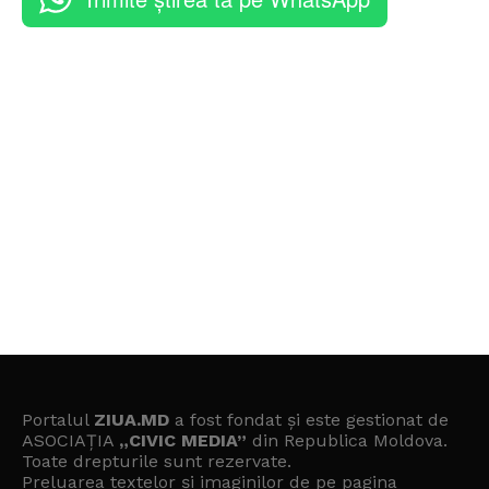
Portalul
ZIUA.MD
a fost fondat și este gestionat de
ASOCIAȚIA
„CIVIC MEDIA”
din Republica Moldova.
Toate drepturile sunt rezervate.
Preluarea textelor și imaginilor de pe pagina