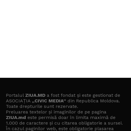
Portalul
ZIUA.MD
a fost fondat și este gestionat de
ASOCIAȚIA
„CIVIC MEDIA”
din Republica Moldova.
Toate drepturile sunt rezervate.
Preluarea textelor și imaginilor de pe pagina
ZIUA.md
este permisă doar în limita maximă de
1.000 de caractere și cu citarea obligatorie a sursei.
În cazul paginilor web, este obligatorie plasarea