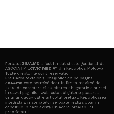
Portalul
ZIUA.MD
a fost fondat și este gestionat de
ASOCIAȚIA
„CIVIC MEDIA”
din Republica Moldova.
Toate drepturile sunt rezervate.
Preluarea textelor și imaginilor de pe pagina
ZIUA.md
este permisă doar în limita maximă de
1.000 de caractere și cu citarea obligatorie a sursei.
În cazul paginilor web, este obligatorie plasarea
unui link activ către articolul preluat. Republicarea
integrală a materialelor se poate realiza doar în
condițiile în care există un
acord prealabil cu
proprietarul
.