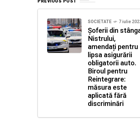
PREVIOUS POST
SOCIETATE
7 iulie 202
Șoferii din stâng
Nistrului,
amendați pentru
lipsa asigurării
obligatorii auto.
Biroul pentru
Reintegrare:
măsura este
aplicată fără
discriminări