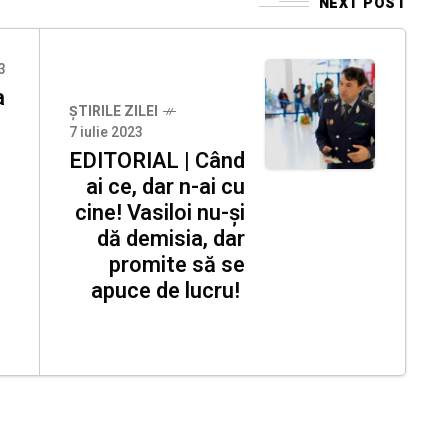
NEXT POST
3
a
ȘTIRILE ZILEI
7 iulie 2023
EDITORIAL | Când
ai ce, dar n-ai cu
cine! Vasiloi nu-și
dă demisia, dar
promite să se
apuce de lucru!