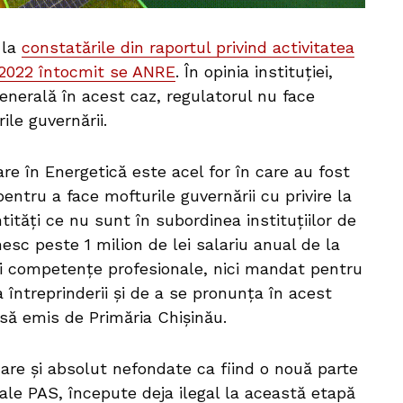
 la
constatările din raportul privind activitatea
-2022 întocmit se ANRE
. În opinia instituției,
enerală în acest caz, regulatorul nu face
ile guvernării.
e în Energetică este acel for în care au fost
pentru a face mofturile guvernării cu privire la
ntități ce nu sunt în subordinea instituțiilor de
sc peste 1 milion de lei salariu anual de la
ci competențe profesionale, nici mandat pentru
 întreprinderii și de a se pronunța în acest
esă emis de Primăria Chișinău.
dare și absolut nefondate ca fiind o nouă parte
ale PAS, începute deja ilegal la această etapă