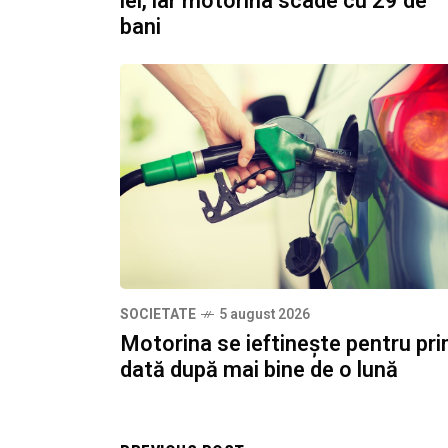
lei, iar motorina scade cu 29 de
bani
SOCIETATE
5 august 2026
Motorina se ieftinește pentru pr
dată după mai bine de o lună