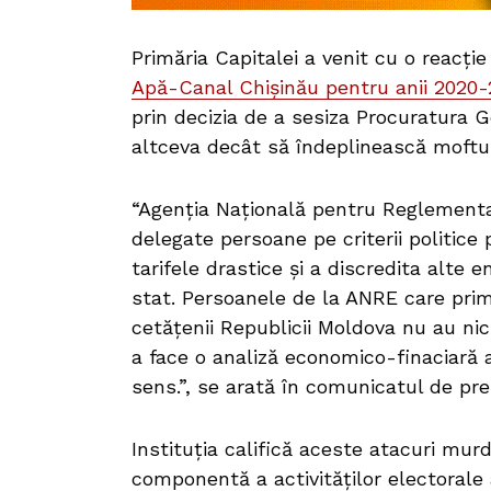
Primăria Capitalei a venit cu o reacție
Apă-Canal Chișinău pentru anii 2020
prin decizia de a sesiza Procuratura G
altceva decât să îndeplinească moftur
“Agenția Națională pentru Reglementar
delegate persoane pe criterii politice 
tarifele drastice și a discredita alte e
stat. Persoanele de la ANRE care prime
cetățenii Republicii Moldova nu au ni
a face o analiză economico-finaciară a
sens.”, se arată în comunicatul de pr
Instituția califică aceste atacuri mur
componentă a activităților electorale 