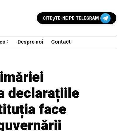
CITEŞTE-NE PE TELEGRAM
eo
Despre noi
Contact
imăriei
a declarațiile
ituția face
guvernării