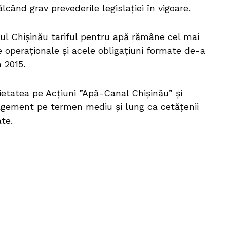
călcând grav prevederile legislației în vigoare.
piul Chișinău tariful pentru apă rămâne cel mai
e operaționale și acele obligațiuni formate de-a
n 2015.
ietatea pe Acțiuni ”Apă-Canal Chișinău” și
agement pe termen mediu și lung ca cetățenii
ate.