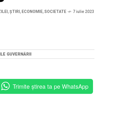
ILEI
,
ȘTIRI
,
ECONOMIE
,
SOCIETATE
7 iulie 2023
ILE GUVERNĂRII
Trimite știrea ta pe WhatsApp