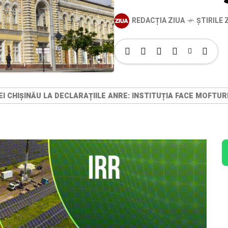
REDACȚIA ZIUA
ȘTIRILE Z
I CHIȘINĂU LA DECLARAȚIILE ANRE: INSTITUȚIA FACE MOFTUR