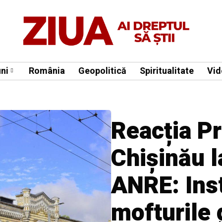
ni
România
Geopolitică
Spiritualitate
Vid
Reacția Pr
Chișinău l
ANRE: Inst
mofturile 