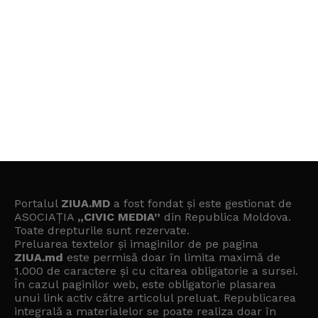
Portalul
ZIUA.MD
a fost fondat și este gestionat de
ASOCIAȚIA
„CIVIC MEDIA”
din Republica Moldova.
Toate drepturile sunt rezervate.
Preluarea textelor și imaginilor de pe pagina
ZIUA.md
este permisă doar în limita maximă de
1.000 de caractere și cu citarea obligatorie a sursei.
În cazul paginilor web, este obligatorie plasarea
unui link activ către articolul preluat. Republicarea
integrală a materialelor se poate realiza doar în