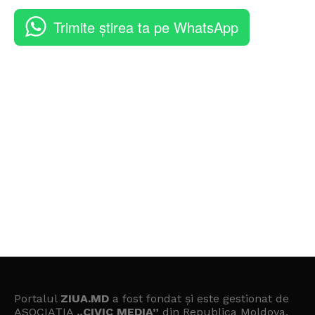
Trimite știrea ta pe WhatsApp
Portalul
ZIUA.MD
a fost fondat și este gestionat de
ASOCIAȚIA
„CIVIC MEDIA”
din Republica Moldova.