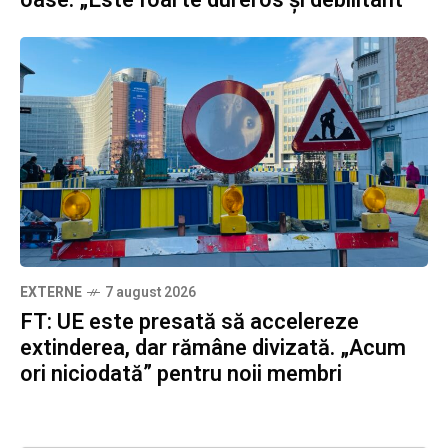
oase: „Este foarte dureros și debilitant”
EXTERNE
7 august 2026
FT: UE este presată să accelereze
extinderea, dar rămâne divizată. „Acum
ori niciodată” pentru noii membri