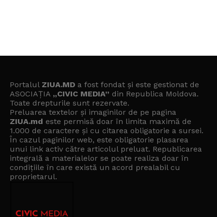
Portalul
ZIUA.MD
a fost fondat și este gestionat de
ASOCIAȚIA
„CIVIC MEDIA”
din Republica Moldova.
Toate drepturile sunt rezervate.
Preluarea textelor și imaginilor de pe pagina
ZIUA.md
este permisă doar în limita maximă de
1.000 de caractere și cu citarea obligatorie a sursei.
În cazul paginilor web, este obligatorie plasarea
unui link activ către articolul preluat. Republicarea
integrală a materialelor se poate realiza doar în
condițiile în care există un
acord prealabil cu
proprietarul
.