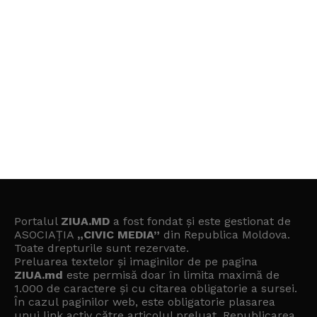
Portalul
ZIUA.MD
a fost fondat și este gestionat de
ASOCIAȚIA
„CIVIC MEDIA”
din Republica Moldova.
Toate drepturile sunt rezervate.
Preluarea textelor și imaginilor de pe pagina
ZIUA.md
este permisă doar în limita maximă de
1.000 de caractere și cu citarea obligatorie a sursei.
În cazul paginilor web, este obligatorie plasarea
unui link activ către articolul preluat. Republicarea