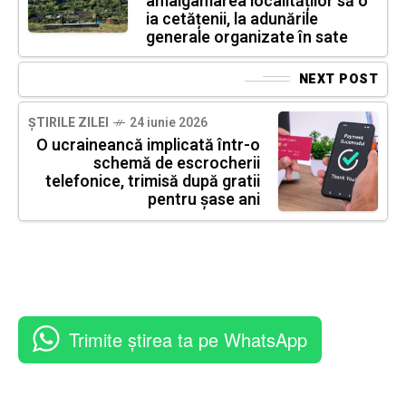
amalgamarea localităților să o
ia cetățenii, la adunările
generale organizate în sate
NEXT POST
ȘTIRILE ZILEI
24 iunie 2026
O ucraineancă implicată într-o
schemă de escrocherii
telefonice, trimisă după gratii
pentru șase ani
Trimite știrea ta pe WhatsApp