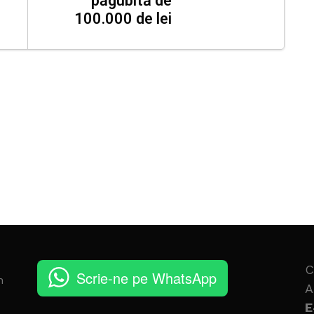
păgubită de
100.000 de lei
C
Scrie-ne pe WhatsApp
n
A
E