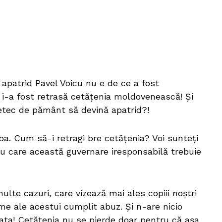
 apatrid Pavel Voicu nu e de ce a fost
 i-a fost retrasă cetățenia moldovenească! Și
petec de pământ să devină apatrid?!
ba. Cum să-i retragi bre cetățenia? Voi sunteți
u care această guvernare iresponsabilă trebuie
te cazuri, care vizează mai ales copiii noștri
time ale acestui cumplit abuz. Și n-are nicio
ta! Cetățenia nu se pierde doar pentru că așa