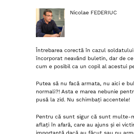
Nicolae FEDERIUC
Întrebarea corectă în cazul soldatului
încorporat neavând buletin, dar de ce
cum e posibil ca un copil al acestui 
Putea să nu facă armata, nu aici e bu
normali?! Asta e marea nebunie pentr
pusă la zid. Nu schimbați accentele!
Pentru că sunt sigur că sunt multe-mul
aflați în afară, care au ajuns și ei vic
importanță dacă au făcut sau nu arma