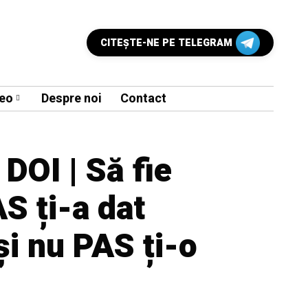
CITEŞTE-NE PE TELEGRAM
eo
Despre noi
Contact
DOI | Să fie
AS ți-a dat
și nu PAS ți-o