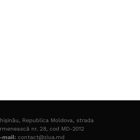
hișinău, Republica Moldova, strada
rmenească nr. 28, cod MD-2012
-mail:
contact@ziua.md