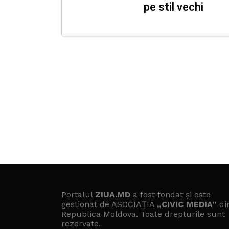
pe stil vechi
Portalul
ZIUA.MD
a fost fondat și este
gestionat de ASOCIAȚIA
„CIVIC MEDIA”
di
Republica Moldova. Toate drepturile sunt
rezervate.