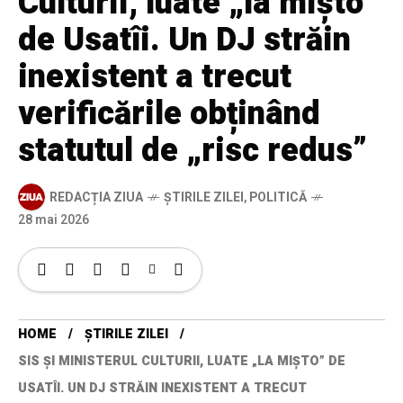
Culturii, luate „la mișto”
de Usatîi. Un DJ străin
inexistent a trecut
verificările obținând
statutul de „risc redus”
REDACȚIA ZIUA
ȘTIRILE ZILEI
,
POLITICĂ
28 mai 2026
HOME
ȘTIRILE ZILEI
SIS ȘI MINISTERUL CULTURII, LUATE „LA MIȘTO” DE
USATÎI. UN DJ STRĂIN INEXISTENT A TRECUT