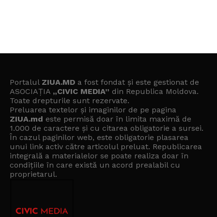
Portalul
ZIUA.MD
a fost fondat și este gestionat de
ASOCIAȚIA
„CIVIC MEDIA”
din Republica Moldova.
Toate drepturile sunt rezervate.
Preluarea textelor și imaginilor de pe pagina
ZIUA.md
este permisă doar în limita maximă de
1.000 de caractere și cu citarea obligatorie a sursei.
În cazul paginilor web, este obligatorie plasarea
unui link activ către articolul preluat. Republicarea
integrală a materialelor se poate realiza doar în
condițiile în care există un
acord prealabil cu
proprietarul
.