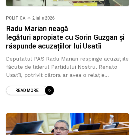
POLITICĂ
2 iulie 2026
Radu Marian neagă
legături apropiate cu Sorin Guzgan și
răspunde acuzațiilor lui Usatîi
Deputatul PAS Radu Marian respinge acuzațiile
făcute de liderul Partidului Nostru, Renato
Usatîi, potrivit cărora ar avea o relație
apropiată cu Sorin Guzgan, persoană pe care
READ MORE
Usatîi o prezintă drept unul