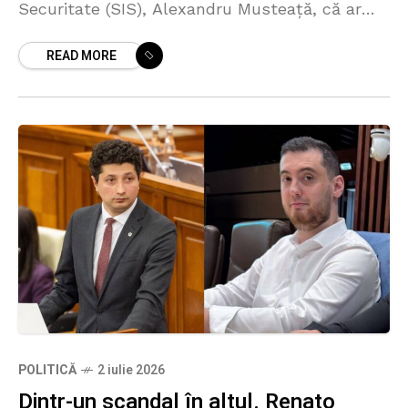
Securitate (SIS), Alexandru Musteață, că ar
mușamaliza informațiile privind o amplă
READ MORE
schemă de escrocherie pusă în funcțiune
POLITICĂ
2 iulie 2026
Dintr-un scandal în altul. Renato