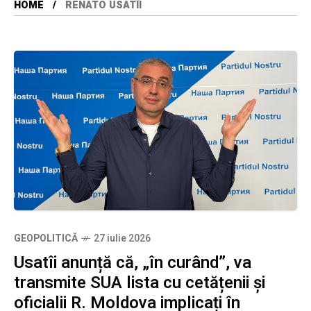
HOME
RENATO USATÎI
GEOPOLITICĂ
27 iulie 2026
Usatîi anunță că, „în curând”, va
transmite SUA lista cu cetățenii și
oficialii R. Moldova implicați în