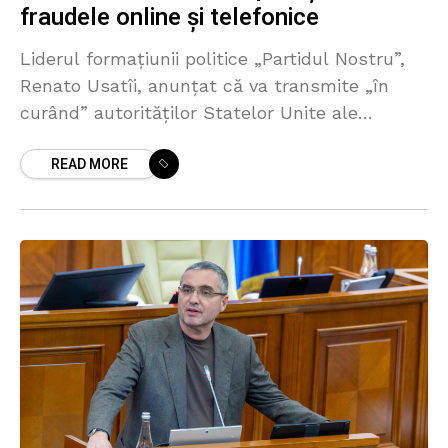
fraudele online și telefonice
Liderul formațiunii politice „Partidul Nostru”,
Renato Usatîi, anunțat că va transmite „în
curând” autorităților Statelor Unite ale
Americii „o listă cu cetățeni și oficiali ai
READ MORE
Republicii Moldova implicați” în fraudele