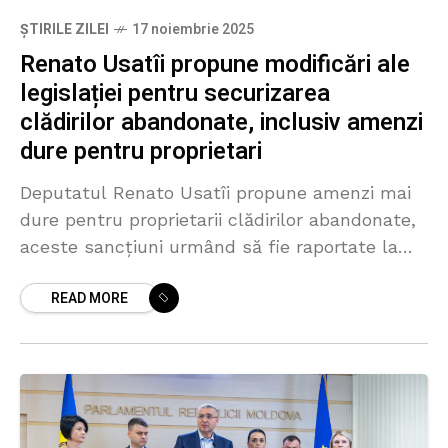
ȘTIRILE ZILEI
17 noiembrie 2025
Renato Usatîi propune modificări ale
legislației pentru securizarea
clădirilor abandonate, inclusiv amenzi
dure pentru proprietari
Deputatul Renato Usatîi propune amenzi mai
dure pentru proprietarii clădirilor abandonate,
aceste sancțiuni urmând să fie raportate la
prețul edificiului lăsat în paragină. Despre
READ MORE
acest lucru, liderul formațiunii „Partidul
Nostru”