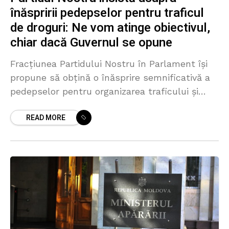
înăspririi pedepselor pentru traficul
de droguri: Ne vom atinge obiectivul,
chiar dacă Guvernul se opune
Fracțiunea Partidului Nostru în Parlament își
propune să obțină o înăsprire semnificativă a
pedepselor pentru organizarea traficului și
comercializarea drogurilor, chiar dacă Guvernul
READ MORE
se opune. Declarația a fost făcut de