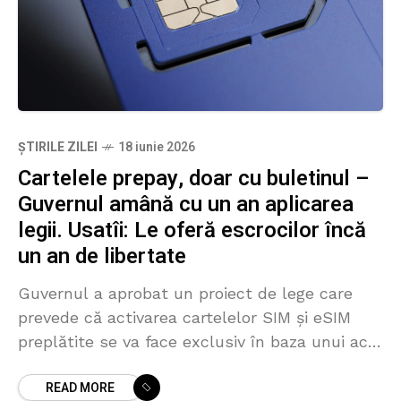
ȘTIRILE ZILEI
18 iunie 2026
Cartelele prepay, doar cu buletinul –
Guvernul amână cu un an aplicarea
legii. Usatîi: Le oferă escrocilor încă
un an de libertate
Guvernul a aprobat un proiect de lege care
prevede că activarea cartelelor SIM și eSIM
preplătite se va face exclusiv în baza unui act
de identitate, oferind operatorilor un termen
READ MORE