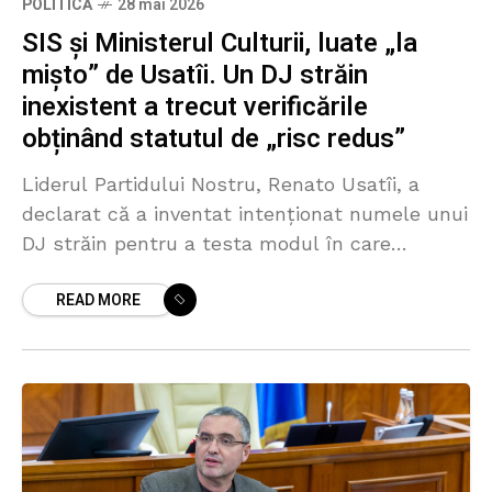
POLITICĂ
28 mai 2026
SIS și Ministerul Culturii, luate „la
mișto” de Usatîi. Un DJ străin
inexistent a trecut verificările
obținând statutul de „risc redus”
Liderul Partidului Nostru, Renato Usatîi, a
declarat că a inventat intenționat numele unui
DJ străin pentru a testa modul în care
Ministerul Culturii și Serviciul de Informații și
READ MORE
Securitate verifică artiștii propuși pentru