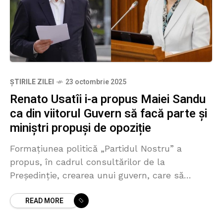
ȘTIRILE ZILEI
23 octombrie 2025
Renato Usatîi i-a propus Maiei Sandu
ca din viitorul Guvern să facă parte și
miniștri propuși de opoziție
Formațiunea politică „Partidul Nostru” a
propus, în cadrul consultărilor de la
Președinție, crearea unui guvern, care să
includă și reprezentanți ai mai multor partide,
READ MORE
inclusiv extraparlamentare Renato Usatîi a
declarat,