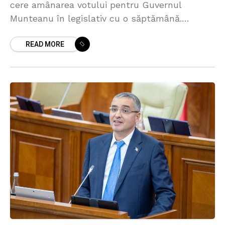
cere amânarea votului pentru Guvernul
Munteanu în legislativ cu o săptămână.
Deputatul Renato Usatîi susține că va cere
READ MORE
crearea unui grup de lucru, format din