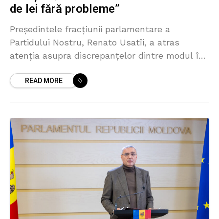
de lei fără probleme”
Președintele fracțiunii parlamentare a
Partidului Nostru, Renato Usatîi, a atras
atenția asupra discrepanțelor dintre modul în
care sistemul bancar monitorizează
READ MORE
tranzacțiile cetățenilor obișnuiți și ușurința cu
care sume considerabile sunt retrase