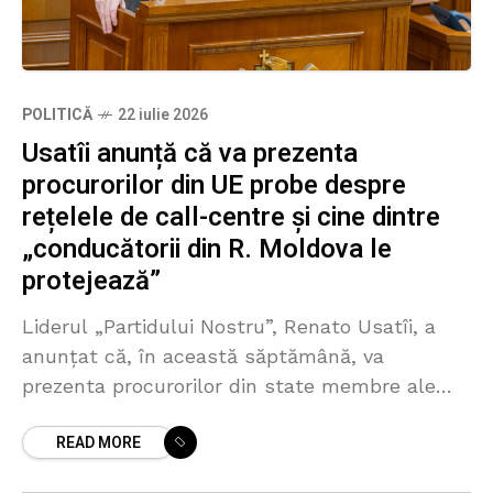
POLITICĂ
22 iulie 2026
Usatîi anunță că va prezenta
procurorilor din UE probe despre
rețelele de call-centre și cine dintre
„conducătorii din R. Moldova le
protejează”
Liderul „Partidului Nostru”, Renato Usatîi, a
anunțat că, în această săptămână, va
prezenta procurorilor din state membre ale
Uniunii Europene probe privind implicarea
READ MORE
„unor conducători din Republica Moldova în
protejarea