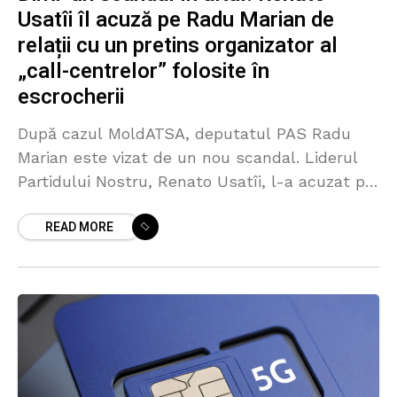
Usatîi îl acuză pe Radu Marian de
relații cu un pretins organizator al
„call-centrelor” folosite în
escrocherii
După cazul MoldATSA, deputatul PAS Radu
Marian este vizat de un nou scandal. Liderul
Partidului Nostru, Renato Usatîi, l-a acuzat pe
parlamentar că ar avea relații apropiate cu
READ MORE
Sorin Guzgan,