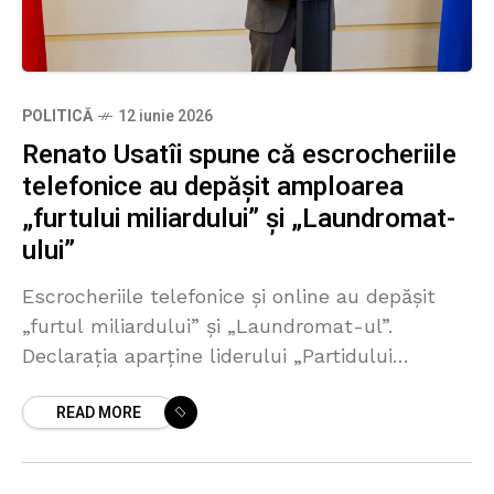
POLITICĂ
12 iunie 2026
Renato Usatîi spune că escrocheriile
telefonice au depășit amploarea
„furtului miliardului” și „Laundromat-
ului”
Escrocheriile telefonice și online au depășit
„furtul miliardului” și „Laundromat-ul”.
Declarația aparține liderului „Partidului
Nostru”, deputatul Renato Usatîi, care susține
READ MORE
că „statul recunoaște frauda, SIS doar o
descrie, iar soluțiile