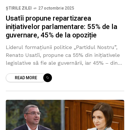
ȘTIRILE ZILEI
27 octombrie 2025
Usatîi propune repartizarea
inițiativelor parlamentare: 55% de la
guvernare, 45% de la opoziție
Liderul formațiunii politice „Partidul Nostru”,
Renato Usatîi, propune ca 55% din inițiativele
legislative să fie ale guvernării, iar 45% – din
partea opoziției, conform mandatelor obținute
READ MORE
după alegeri. Potrivit politicianului,