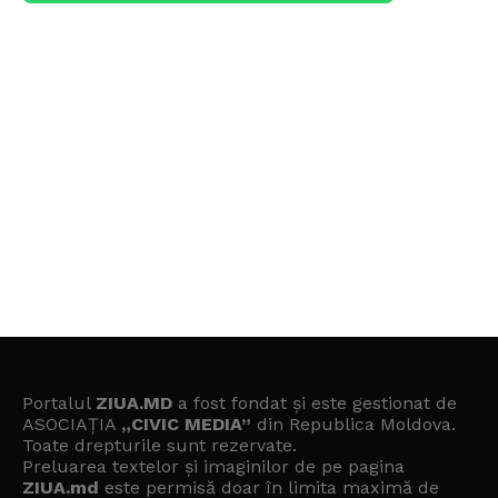
Portalul
ZIUA.MD
a fost fondat și este gestionat de
ASOCIAȚIA
„CIVIC MEDIA”
din Republica Moldova.
Toate drepturile sunt rezervate.
Preluarea textelor și imaginilor de pe pagina
ZIUA.md
este permisă doar în limita maximă de