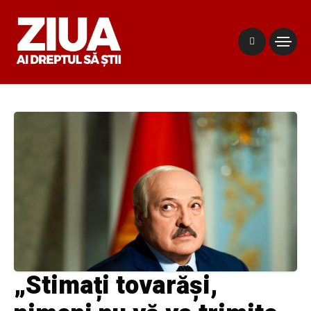
„Stimați tovarăși,