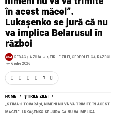
nimeni nu vă va trimite
în acest măcel”.
Lukașenko se jură că nu
va implica Belarusul în
război
REDACȚIA ZIUA
ȘTIRILE ZILEI
,
GEOPOLITICĂ
,
RĂZBOI
6 iulie 2026
HOME
ȘTIRILE ZILEI
„STIMAȚI TOVARĂȘI, NIMENI NU VĂ VA TRIMITE ÎN ACEST
MĂCEL”. LUKAȘENKO SE JURĂ CĂ NU VA IMPLICA