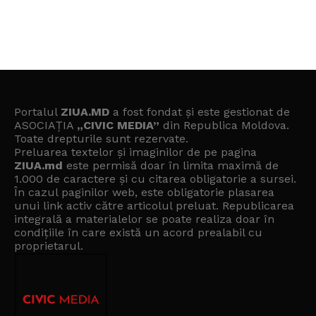
Portalul
ZIUA.MD
a fost fondat și este gestionat de
ASOCIAȚIA
„CIVIC MEDIA”
din Republica Moldova.
Toate drepturile sunt rezervate.
Preluarea textelor și imaginilor de pe pagina
ZIUA.md
este permisă doar în limita maximă de
1.000 de caractere și cu citarea obligatorie a sursei.
În cazul paginilor web, este obligatorie plasarea
unui link activ către articolul preluat. Republicarea
integrală a materialelor se poate realiza doar în
condițiile în care există un
acord prealabil cu
proprietarul
.