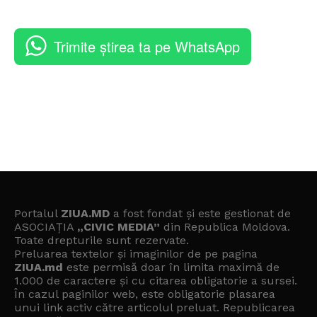
Trimite știrea ta pe WhatsApp
Portalul
ZIUA.MD
a fost fondat și este gestionat de
ASOCIAȚIA
„CIVIC MEDIA”
din Republica Moldova.
Toate drepturile sunt rezervate.
Preluarea textelor și imaginilor de pe pagina
ZIUA.md
este permisă doar în limita maximă de
1.000 de caractere și cu citarea obligatorie a sursei.
În cazul paginilor web, este obligatorie plasarea
unui link activ către articolul preluat. Republicarea