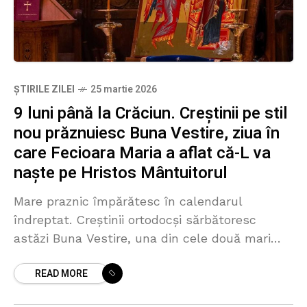
ȘTIRILE ZILEI
25 martie 2026
9 luni până la Crăciun. Creștinii pe stil
nou prăznuiesc Buna Vestire, ziua în
care Fecioara Maria a aflat că-L va
naște pe Hristos Mântuitorul
Mare praznic împărătesc în calendarul
îndreptat. Creștinii ortodocși sărbătoresc
astăzi Buna Vestire, una din cele două mari
sărbători din Postul Mare, când se dă
READ MORE
dezlegare la pește. Este ziua în