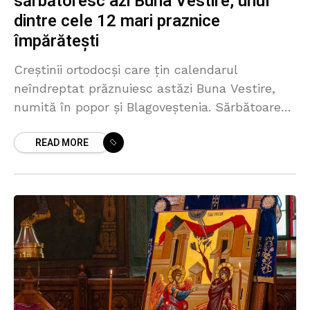
sărbătoresc azi Buna Vestire, unul
dintre cele 12 mari praznice
împărătești
Creștinii ortodocși care țin calendarul
neîndreptat prăznuiesc astăzi Buna Vestire,
numită în popor și Blagoveștenia. Sărbătoarea
marchează momentul în care Arhanghelul
READ MORE
Gavriil îi spune Fecioarei Maria că a fost
aleasă să-L nască pe