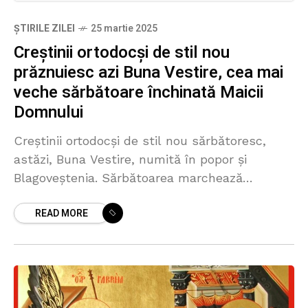
ȘTIRILE ZILEI
25 martie 2025
Creștinii ortodocși de stil nou
prăznuiesc azi Buna Vestire, cea mai
veche sărbătoare închinată Maicii
Domnului
Creştinii ortodocşi de stil nou sărbătoresc,
astăzi, Buna Vestire, numită în popor și
Blagoveștenia. Sărbătoarea marchează
momentul în care Arhanghelul Gavriil îi spune
READ MORE
Fecioarei Maria că a fost aleasă să-l nască pe
Mântuitorul