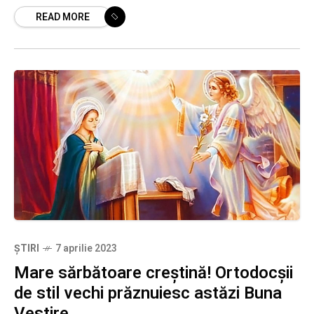
READ MORE
documente, dintre cele închinate
ȘTIRI
7 aprilie 2023
Mare sărbătoare creștină! Ortodocșii
de stil vechi prăznuiesc astăzi Buna
Vestire