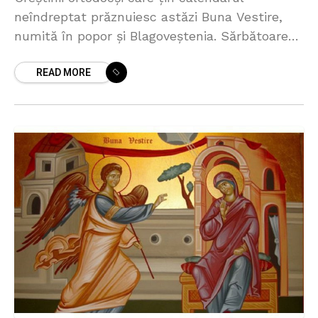
neîndreptat prăznuiesc astăzi Buna Vestire,
numită în popor și Blagoveștenia. Sărbătoarea
marchează momentul în care Arhanghelul
READ MORE
Gavriil îi spune Fecioarei Maria că a fost
aleasă să-L nască pe