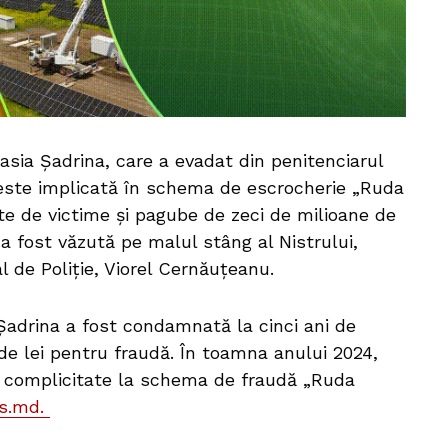
asia Șadrina, care a evadat din penitenciarul
, este implicată în schema de escrocherie „Ruda
te de victime și pagube de zeci de milioane de
a fost văzută pe malul stâng al Nistrului,
al de Poliție, Viorel Cernăuțeanu.
, Șadrina a fost condamnată la cinci ani de
de lei pentru fraudă. În toamna anului 2024,
e complicitate la schema de fraudă „Ruda
s.md.