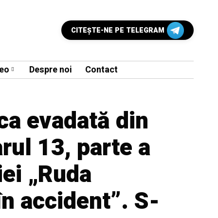
CITEŞTE-NE PE TELEGRAM
eo
Despre noi
Contact
ca evadată din
rul 13, parte a
iei „Ruda
în accident”. S-