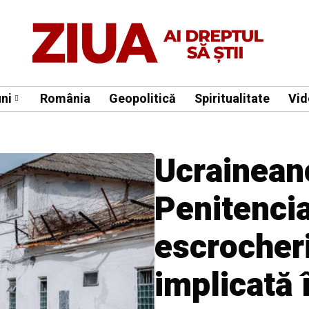
ni
România
Geopolitică
Spiritualitate
Vid
Ucrainean
Penitencia
escrocher
implicată 