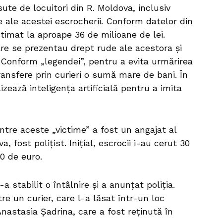
ute de locuitori din R. Moldova, inclusiv
e ale acestei escrocherii. Conform datelor din
timat la aproape 36 de milioane de lei.
re se prezentau drept rude ale acestora și
. Conform „legendei”, pentru a evita urmărirea
ansfere prin curieri o sumă mare de bani. În
izează inteligența artificială pentru a imita
ntre aceste „victime” a fost un angajat al
, fost polițist. Inițial, escrocii i-au cerut 30
00 de euro.
-a stabilit o întâlnire și a anunțat poliția.
re un curier, care l-a lăsat într-un loc
Anastasia Șadrina, care a fost reținută în