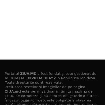
Portalul
ZIUA.MD
a fost fondat și este gestionat de
ASOCIAȚIA
„CIVIC MEDIA”
din Republica Moldova.
Toate drepturile sunt rezervate.
Preluarea textelor și imaginilor de pe pagina
ZIUA.md
este permisă doar în limita maximă de
1.000 de caractere și cu citarea obligatorie a sursei.
În cazul paginilor web, este obligatorie plasarea
unui link activ către articolul preluat. Republicarea