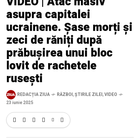
VIDEO | Atac masiv
asupra capitalei
ucrainene. Șase morți și
zeci de răniți după
prăbușirea unui bloc
lovit de rachetele
rusești
REDACȚIA ZIUA
RĂZBOI
,
ȘTIRILE ZILEI
,
VIDEO
23 iunie 2025