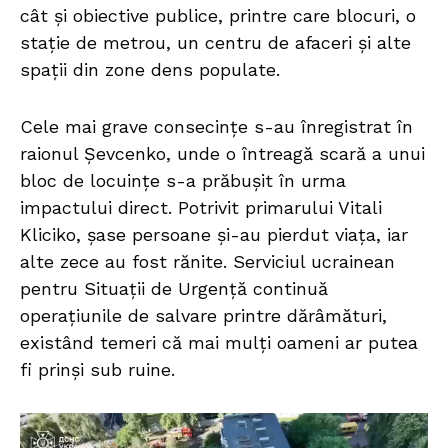
cât și obiective publice, printre care blocuri, o
stație de metrou, un centru de afaceri și alte
spații din zone dens populate.
Cele mai grave consecințe s-au înregistrat în
raionul Șevcenko, unde o întreagă scară a unui
bloc de locuințe s-a prăbușit în urma
impactului direct. Potrivit primarului Vitali
Kliciko, șase persoane și-au pierdut viața, iar
alte zece au fost rănite. Serviciul ucrainean
pentru Situații de Urgență continuă
operațiunile de salvare printre dărâmături,
existând temeri că mai mulți oameni ar putea
fi prinși sub ruine.