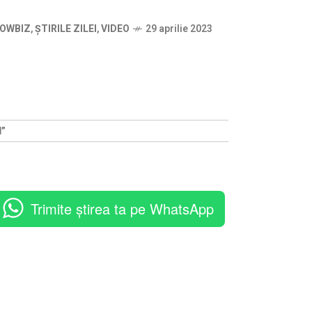
OWBIZ
,
ȘTIRILE ZILEI
,
VIDEO
29 aprilie 2023
”
Trimite știrea ta pe WhatsApp