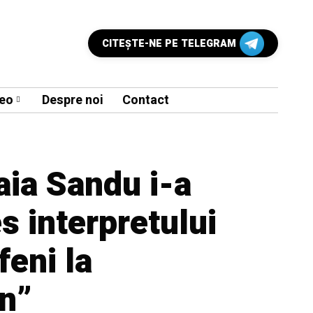
CITEŞTE-NE PE TELEGRAM
eo
Despre noi
Contact
aia Sandu i-a
s interpretului
eni la
on”