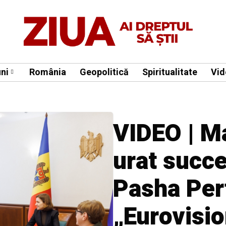
ni
România
Geopolitică
Spiritualitate
Vid
VIDEO | M
urat succe
Pasha Perf
„Eurovisi