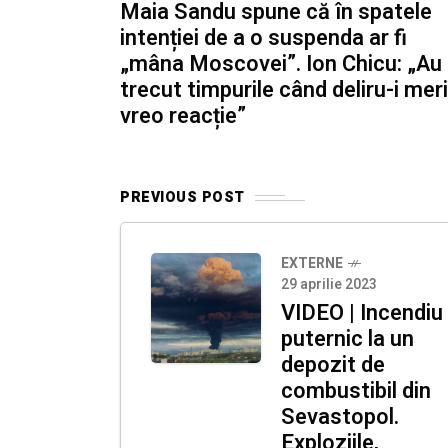
Maia Sandu spune că în spatele
intenției de a o suspenda ar fi
„mâna Moscovei”. Ion Chicu: „Au
trecut timpurile când deliru-i mer
vreo reacție”
PREVIOUS POST
EXTERNE
29 aprilie 2023
VIDEO | Incendiu
puternic la un
depozit de
combustibil din
Sevastopol.
Exploziile,