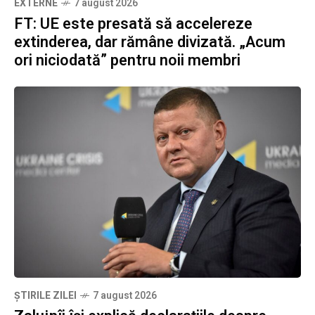
EXTERNE
7 august 2026
FT: UE este presată să accelereze
extinderea, dar rămâne divizată. „Acum
ori niciodată” pentru noii membri
ȘTIRILE ZILEI
7 august 2026