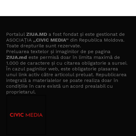
Portalul
ZIUA.MD
a fost fondat și este gestionat de
ASOCIAȚIA
„CIVIC MEDIA”
din Republica Moldova.
Toate drepturile sunt rezervate.
Preluarea textelor și imaginilor de pe pagina
ZIUA.md
este permisă doar în limita maximă de
1.000 de caractere și cu citarea obligatorie a sursei.
În cazul paginilor web, este obligatorie plasarea
unui link activ către articolul preluat. Republicarea
integrală a materialelor se poate realiza doar în
condițiile în care există un
acord prealabil cu
proprietarul
.