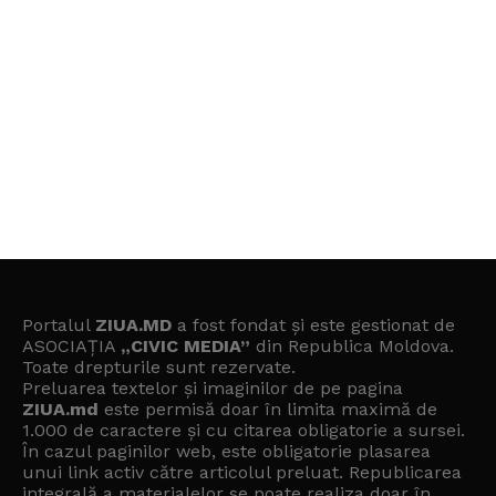
Portalul
ZIUA.MD
a fost fondat și este gestionat de
ASOCIAȚIA
„CIVIC MEDIA”
din Republica Moldova.
Toate drepturile sunt rezervate.
Preluarea textelor și imaginilor de pe pagina
ZIUA.md
este permisă doar în limita maximă de
1.000 de caractere și cu citarea obligatorie a sursei.
În cazul paginilor web, este obligatorie plasarea
unui link activ către articolul preluat. Republicarea
integrală a materialelor se poate realiza doar în