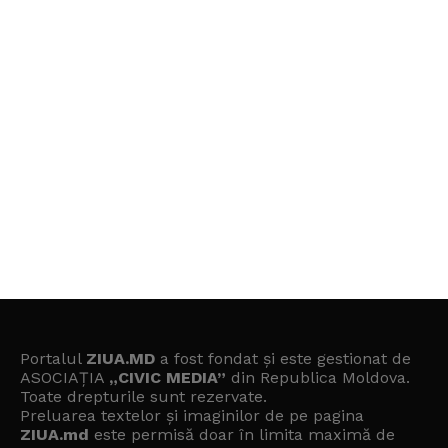
Portalul
ZIUA.MD
a fost fondat și este gestionat de
ASOCIAȚIA
„CIVIC MEDIA”
din Republica Moldova.
Toate drepturile sunt rezervate.
Preluarea textelor și imaginilor de pe pagina
ZIUA.md
este permisă doar în limita maximă de