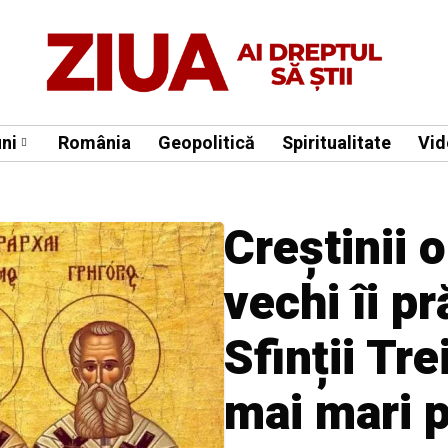
ni
România
Geopolitică
Spiritualitate
Vid
Creștinii o
vechi îi p
Sfinții Tre
mai mari p