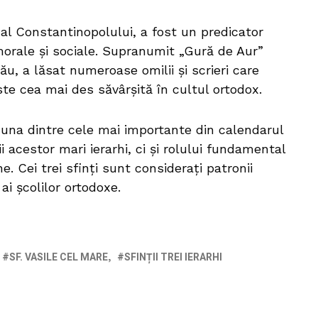
al Constantinopolului, a fost un predicator
 morale și sociale. Supranumit „Gură de Aur”
ău, a lăsat numeroase omilii și scrieri care
este cea mai des săvârșită în cultul ortodox.
e una dintre cele mai importante din calendarul
ii acestor mari ierarhi, ci și rolului fundamental
ine. Cei trei sfinți sunt considerați patronii
 ai școlilor ortodoxe.
SF. VASILE CEL MARE
SFINȚII TREI IERARHI