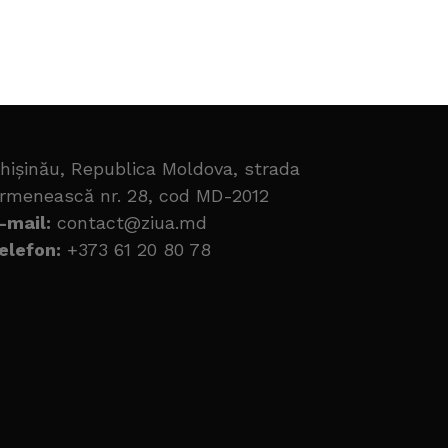
hișinău, Republica Moldova, strada
rmenească nr. 28, cod MD-2012
-mail:
contact@ziua.md
elefon:
+373 61 20 80 78