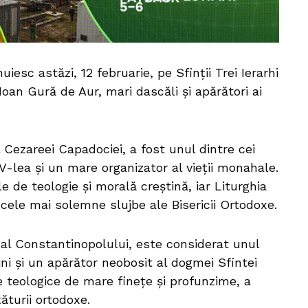
nuiesc astăzi, 12 februarie, pe Sfinții Trei Ierarhi
 Ioan Gură de Aur, mari dascăli și apărători ai
l Cezareei Capadociei, a fost unul dintre cei
IV-lea și un mare organizator al vieții monahale.
 de teologie și morală creștină, iar Liturghia
cele mai solemne slujbe ale Bisericii Ortodoxe.
 al Constantinopolului, este considerat unul
ini și un apărător neobosit al dogmei Sfintei
e teologice de mare finețe și profunzime, a
ăturii ortodoxe.