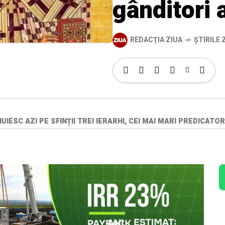
gânditori a
REDACȚIA ZIUA
ȘTIRILE Z
IESC AZI PE SFINȚII TREI IERARHI, CEI MAI MARI PREDICATORI 