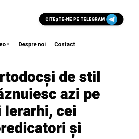
CITEŞTE-NE PE TELEGRAM
eo
Despre noi
Contact
rtodocși de stil
răznuiesc azi pe
i Ierarhi, cei
redicatori și