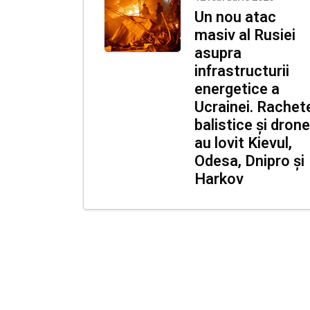
Un nou atac
masiv al Rusiei
asupra
infrastructurii
energetice a
Ucrainei. Rachet
balistice și drone
au lovit Kievul,
Odesa, Dnipro și
Harkov