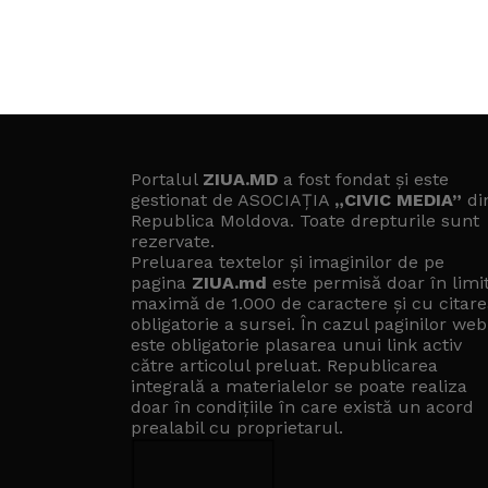
Portalul
ZIUA.MD
a fost fondat și este
gestionat de ASOCIAȚIA
„CIVIC MEDIA”
di
Republica Moldova. Toate drepturile sunt
rezervate.
Preluarea textelor și imaginilor de pe
pagina
ZIUA.md
este permisă doar în limi
maximă de 1.000 de caractere și cu citare
obligatorie a sursei. În cazul paginilor web
este obligatorie plasarea unui link activ
către articolul preluat. Republicarea
integrală a materialelor se poate realiza
doar în condițiile în care există un
acord
prealabil cu proprietarul
.