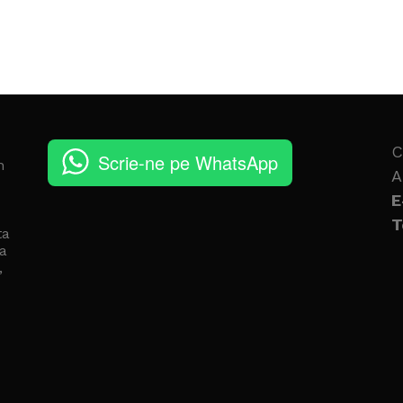
C
Scrie-ne pe WhatsApp
n
A
E
T
ta
a
,