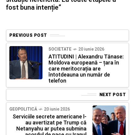
fost buna intenție”
PREVIOUS POST
SOCIETATE
20 iunie 2026
ATITUDINI | Alexandru Tănase:
Moldova europeană – țara în
care meritocrația are
întotdeauna un număr de
telefon
NEXT POST
GEOPOLITICĂ
20 iunie 2026
Serviciile secrete americane l-
au avertizat pe Trump că
Netanyahu ar putea submina
acordul de pace cu Iranul