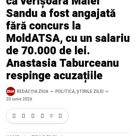
că verișoara Maiei
Sandu a fost angajată
fără concurs la
MoldATSA, cu un salariu
de 70.000 de lei.
Anastasia Taburceanu
respinge acuzațiile
REDACȚIA ZIUA
POLITICĂ
,
ȘTIRILE ZILEI
20 iunie 2026