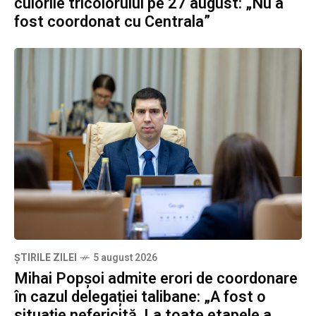
culorile tricolorului pe 27 august: „Nu a
fost coordonat cu Centrala”
ȘTIRILE ZILEI
5 august 2026
Mihai Popșoi admite erori de coordonare
în cazul delegației talibane: „A fost o
situație nefericită. La toate etapele a