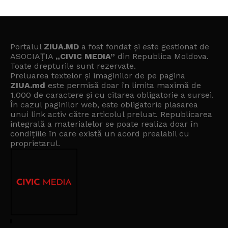
Portalul
ZIUA.MD
a fost fondat și este gestionat de
ASOCIAȚIA
„CIVIC MEDIA”
din Republica Moldova.
Toate drepturile sunt rezervate.
Preluarea textelor și imaginilor de pe pagina
ZIUA.md
este permisă doar în limita maximă de
1.000 de caractere și cu citarea obligatorie a sursei.
În cazul paginilor web, este obligatorie plasarea
unui link activ către articolul preluat. Republicarea
integrală a materialelor se poate realiza doar în
condițiile în care există un
acord prealabil cu
proprietarul
.