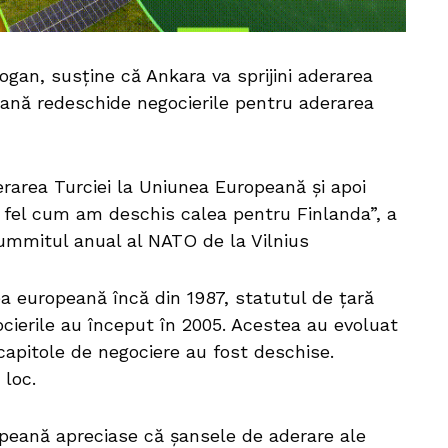
ogan, susține că Ankara va sprijini aderarea
ană redeschide negocierile pentru aderarea
erarea Turciei la Uniunea Europeană şi apoi
 fel cum am deschis calea pentru Finlanda”, a
summitul anual al NATO de la Vilnius
a europeană încă din 1987, statutul de țară
ocierile au început în 2005. Acestea au evoluat
 capitole de negociere au fost deschise.
 loc.
opeană apreciase că şansele de aderare ale