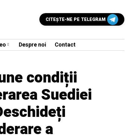
CITEŞTE-NE PE TELEGRAM
eo
Despre noi
Contact
une condiții
erarea Suediei
Deschideți
derare a