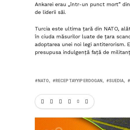
Ankarei erau „într-un punct mort” din 
de liderii săi.
Turcia este ultima ţară din NATO, alăt
în ciuda măsurilor luate de ţara scand
adoptarea unei noi legi antiterorism.
presupusa indulgenţă faţă de militanţii
NATO
RECEP TAYYIP ERDOGAN
SUEDIA