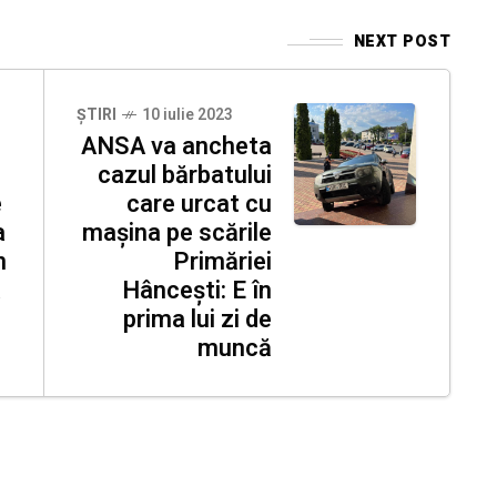
NEXT POST
ȘTIRI
10 iulie 2023
ANSA va ancheta
cazul bărbatului
e
care urcat cu
a
mașina pe scările
n
Primăriei
a
Hâncești: E în
prima lui zi de
muncă