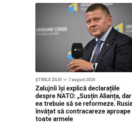
ȘTIRILE ZILEI
7 august 2026
Zalujnîi își explică declarațiile
despre NATO: „Susțin Alianța, dar
ea trebuie să se reformeze. Rusi
învățat să contracareze aproape
toate armele