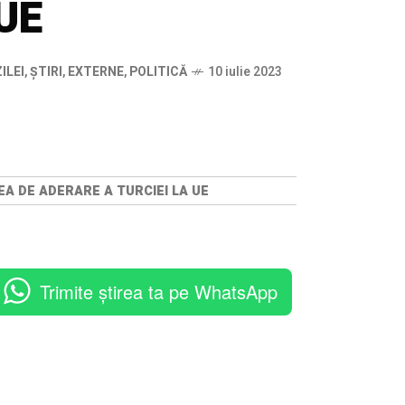
 UE
ILEI
,
ȘTIRI
,
EXTERNE
,
POLITICĂ
10 iulie 2023
A DE ADERARE A TURCIEI LA UE
Trimite știrea ta pe WhatsApp