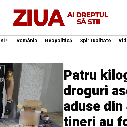
ni
România
Geopolitică
Spiritualitate
Vid
Patru kil
droguri as
aduse din 
tineri au f