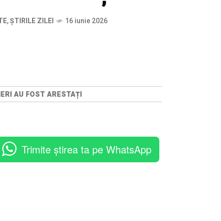
TE
,
ȘTIRILE ZILEI
16 iunie 2026
NERI AU FOST ARESTAȚI
Trimite știrea ta pe WhatsApp