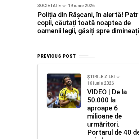
SOCIETATE
19 iunie 2026
Poliția din Râșcani, în alertă! Pat
copii, căutați toată noaptea de
oamenii legii, găsiți spre diminea
PREVIOUS POST
ȘTIRILE ZILEI
16 iunie 2026
VIDEO | De la
50.000 la
aproape 6
milioane de
urmăritori.
Portarul de 40 d