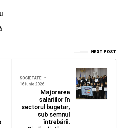
ru
ță
NEXT POST
SOCIETATE
16 iunie 2026
Majorarea
salariilor în
sectorul bugetar,
sub semnul
e
întrebării.