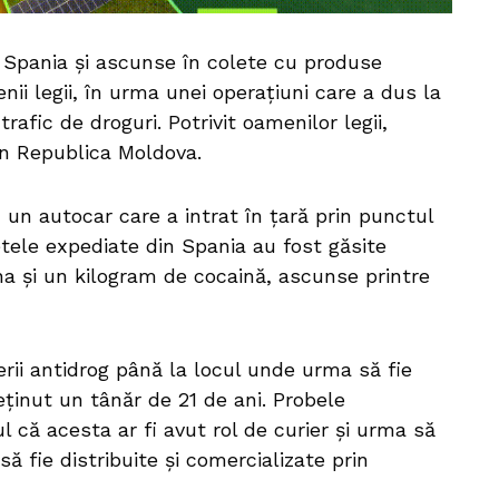
 Spania și ascunse în colete cu produse
ii legii, în urma unei operațiuni care a dus la
trafic de droguri. Potrivit oamenilor legii,
 în Republica Moldova.
 un autocar care a intrat în țară prin punctul
letele expediate din Spania au fost găsite
na și un kilogram de cocaină, ascunse printre
erii antidrog până la locul unde urma să fie
eținut un tânăr de 21 de ani. Probele
 că acesta ar fi avut rol de curier și urma să
ă fie distribuite și comercializate prin