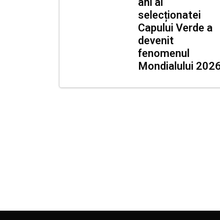
ani al
selecționatei
Capului Verde a
devenit
fenomenul
Mondialului 202