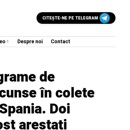
CITEŞTE-NE PE TELEGRAM
eo
Despre noi
Contact
ograme de
cunse în colete
Spania. Doi
ost arestați