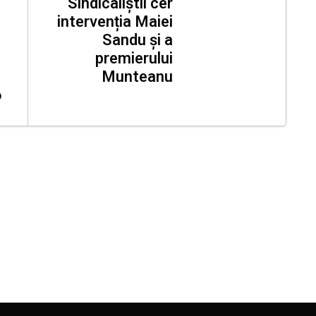
Sindicaliștii cer
intervenția Maiei
Sandu și a
premierului
Munteanu
6