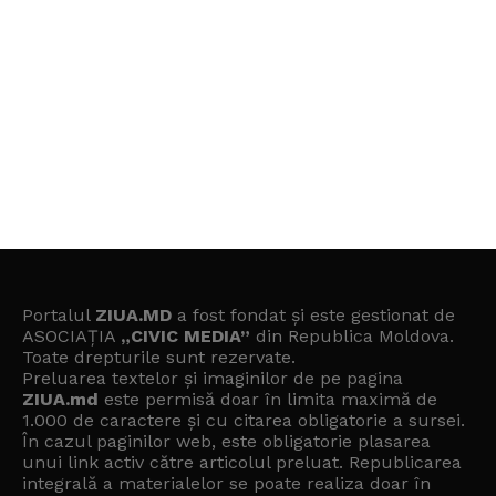
Portalul
ZIUA.MD
a fost fondat și este gestionat de
ASOCIAȚIA
„CIVIC MEDIA”
din Republica Moldova.
Toate drepturile sunt rezervate.
Preluarea textelor și imaginilor de pe pagina
ZIUA.md
este permisă doar în limita maximă de
1.000 de caractere și cu citarea obligatorie a sursei.
În cazul paginilor web, este obligatorie plasarea
unui link activ către articolul preluat. Republicarea
integrală a materialelor se poate realiza doar în