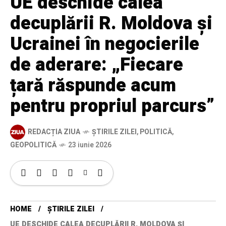
UE deschide calea
decuplării R. Moldova și
Ucrainei în negocierile
de aderare: „Fiecare
țară răspunde acum
pentru propriul parcurs”
REDACȚIA ZIUA
ȘTIRILE ZILEI
,
POLITICĂ
,
GEOPOLITICĂ
23 iunie 2026
HOME
ȘTIRILE ZILEI
UE DESCHIDE CALEA DECUPLĂRII R. MOLDOVA ȘI