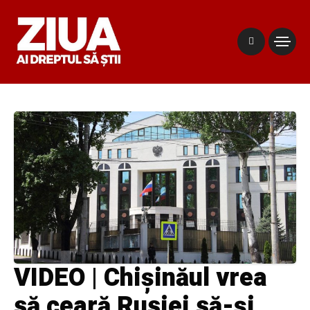
VIDEO | Chișinăul vrea
să ceară Rusiei să-și