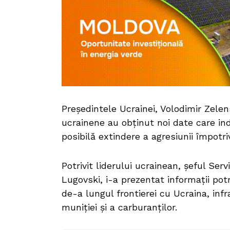
Președintele Ucrainei, Volodimir Zelens
ucrainene au obținut noi date care ind
posibilă extindere a agresiunii împotri
Potrivit liderului ucrainean, șeful Serv
Lugovski, i-a prezentat informații potr
de-a lungul frontierei cu Ucraina, inf
muniției și a carburanților.