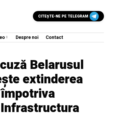
CITEŞTE-NE PE TELEGRAM
eo
Despre noi
Contact
acuză Belarusul
ește extinderea
 împotriva
„Infrastructura