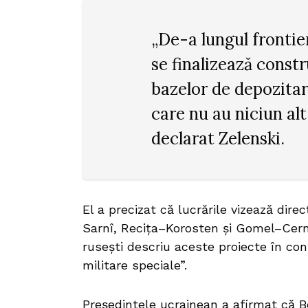
„De-a lungul frontie
se finalizează constr
bazelor de depozitare
care nu au niciun alt
declarat Zelenski.
El a precizat că lucrările vizează dire
Sarnî, Recița–Korosten și Gomel–Cern
rusești descriu aceste proiecte în con
militare speciale”.
Președintele ucrainean a afirmat că B