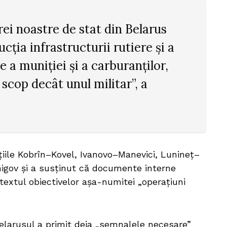
rei noastre de stat din Belarus
ucția infrastructurii rutiere și a
 a muniției și a carburanților,
 scop decât unul militar”, a
cțiile Kobrîn–Kovel, Ivanovo–Manevici, Lunineț–
igov și a susținut că documente interne
textul obiectivelor așa-numitei „operațiuni
elarusul a primit deja „semnalele necesare”