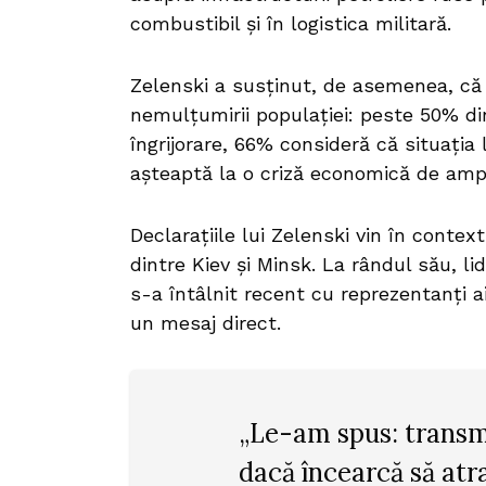
combustibil și în logistica militară.
Zelenski a susținut, de asemenea, că 
nemulțumirii populației: peste 50% din
îngrijorare, 66% consideră că situația 
așteaptă la o criză economică de amp
Declarațiile lui Zelenski vin în contex
dintre Kiev și Minsk. La rândul său, 
s-a întâlnit recent cu reprezentanți a
un mesaj direct.
„Le-am spus: transmi
dacă încearcă să atra