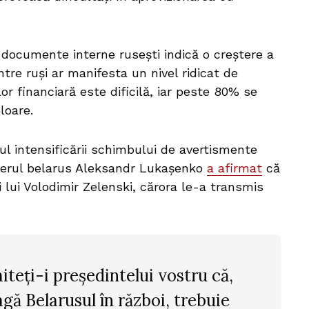
documente interne rusești indică o creștere a
tre ruși ar manifesta un nivel ridicat de
lor financiară este dificilă, iar peste 80% se
loare.
tul intensificării schimbului de avertismente
liderul belarus Aleksandr Lukașenko
a afirmat
că
i lui Volodimir Zelenski, cărora le-a transmis
teți-i președintelui vostru că,
gă Belarusul în război, trebuie