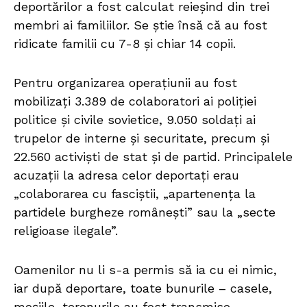
deportărilor a fost calculat reieşind din trei
membri ai familiilor. Se ştie însă că au fost
ridicate familii cu 7-8 şi chiar 14 copii.
Pentru organizarea operațiunii au fost
mobilizați 3.389 de colaboratori ai poliției
politice și civile sovietice, 9.050 soldați ai
trupelor de interne și securitate, precum și
22.560 activiști de stat și de partid. Principalele
acuzații la adresa celor deportați erau
„colaborarea cu fasciştii, „apartenenţa la
partidele burgheze româneşti” sau la „secte
religioase ilegale”.
Oamenilor nu li s-a permis să ia cu ei nimic,
iar după deportare, toate bunurile – casele,
moșiile, terenurile au fost transmise