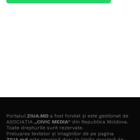
Portalul
ZIUA.MD
a fost fondat și este gestionat de
ASOCIAȚIA
„CIVIC MEDIA”
din Republica Moldova.
Toate drepturile sunt rezervate.
Preluarea textelor și imaginilor de pe pagina
ZIUA.md
este permisă doar în limita maximă de