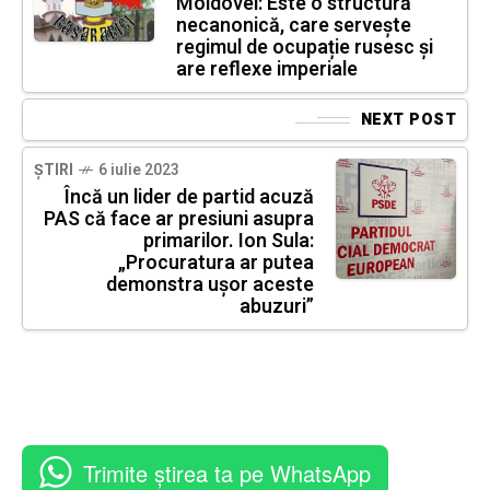
Moldovei: Este o structură
necanonică, care servește
regimul de ocupație rusesc și
are reflexe imperiale
NEXT POST
ȘTIRI
6 iulie 2023
Încă un lider de partid acuză
PAS că face ar presiuni asupra
primarilor. Ion Sula:
„Procuratura ar putea
demonstra ușor aceste
abuzuri”
Trimite știrea ta pe WhatsApp