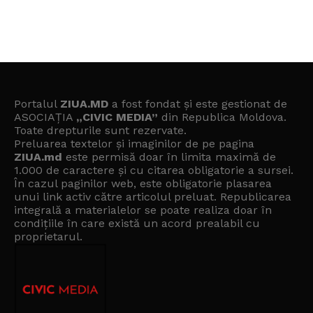
Portalul
ZIUA.MD
a fost fondat și este gestionat de
ASOCIAȚIA
„CIVIC MEDIA”
din Republica Moldova.
Toate drepturile sunt rezervate.
Preluarea textelor și imaginilor de pe pagina
ZIUA.md
este permisă doar în limita maximă de
1.000 de caractere și cu citarea obligatorie a sursei.
În cazul paginilor web, este obligatorie plasarea
unui link activ către articolul preluat. Republicarea
integrală a materialelor se poate realiza doar în
condițiile în care există un
acord prealabil cu
proprietarul
.