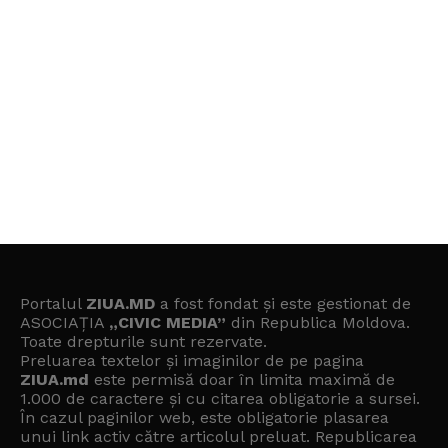
Portalul
ZIUA.MD
a fost fondat și este gestionat de
ASOCIAȚIA
„CIVIC MEDIA”
din Republica Moldova.
Toate drepturile sunt rezervate.
Preluarea textelor și imaginilor de pe pagina
ZIUA.md
este permisă doar în limita maximă de
1.000 de caractere și cu citarea obligatorie a sursei.
În cazul paginilor web, este obligatorie plasarea
unui link activ către articolul preluat. Republicarea