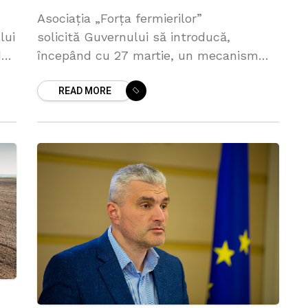
Asociația „Forța fermierilor”
lui
solicită Guvernului să introducă,
de
începând cu 27 martie, un mecanism
,
privind restricționarea importului
READ MORE
de grâu, porumb, floarea-soarelui și
rapiță după modelul aplicat în
România. Agricultorii anunță că, în urma
creșterii