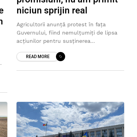
e
niciun sprijin real
n
Agricultorii anunță protest în fața
Guvernului, fiind nemulțumiți de lipsa
acțiunilor pentru susținerea
întreprinderilor mici și mijlocii. Asociația
READ MORE
„Forța Fermierilor” precizează că va
organiza o manifestație în fața sediului
executivului