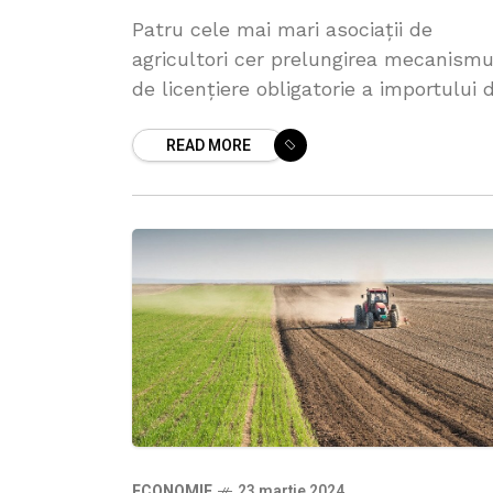
Patru cele mai mari asociații de
agricultori cer prelungirea mecanismu
de licențiere obligatorie a importului 
cereale și după 30 iunie. De asemenea
READ MORE
organizațiile de fermieri solicită și
includerea rapiței
ECONOMIE
23 martie 2024