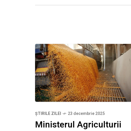
Într-o adresare oficială către ministru
Finanțelor, Andrian
ȘTIRILE ZILEI
23 decembrie 2025
Ministerul Agriculturii