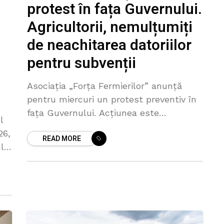
protest în fața Guvernului.
Agricultorii, nemulțumiți
de neachitarea datoriilor
pentru subvenții
Asociația „Forța Fermierilor” anunță
pentru miercuri un protest preventiv în
fața Guvernului. Acțiunea este
l
organizată la inițiativa agricultorii din
26,
READ MORE
regiunea de sud, care solicită măsuri
lui
urgente de redresare după secetele din
va
ultimii