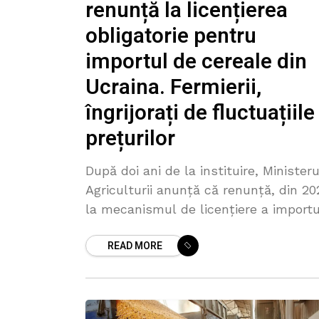
renunță la licențierea
obligatorie pentru
importul de cereale din
Ucraina. Fermierii,
îngrijorați de fluctuațiile
prețurilor
După doi ani de la instituire, Ministeru
Agriculturii anunță că renunță, din 20
la mecanismul de licențiere a importu
de cereale din Ucraina. Procedura nu 
READ MORE
mai fi prelungită și