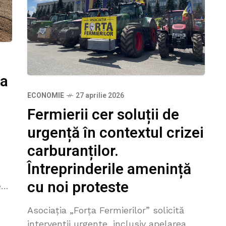
la
ECONOMIE
27 aprilie 2026
Fermierii cer soluții de
urgență în contextul crizei
carburanților.
Întreprinderile amenință
cu noi proteste
e
i
Asociația „Forța Fermierilor” solicită
.
intervenții urgente, inclusiv apelarea