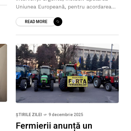
l
Uniunea Europeană, pentru acordarea
unui sprijin financiar destinat fermierilor
READ MORE
mici și mijlocii. Totodată, agricultorii cer
restituirea integrală a accizei la
motorină, începând cu 2026,
ȘTIRILE ZILEI
9 decembrie 2025
Fermierii anunță un