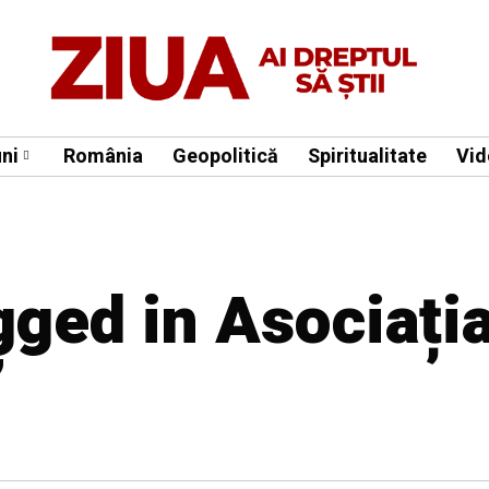
ni
România
Geopolitică
Spiritualitate
Vid
gged in Asociați
”