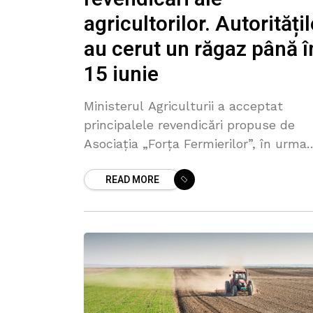
agricultorilor. Autoritățil
au cerut un răgaz până î
15 iunie
Ministerul Agriculturii a acceptat
principalele revendicări propuse de
Asociația „Forța Fermierilor”, în urma
unor discuții purtate în această
READ MORE
săptămână între reprezentanții
organizației și Ludmila Catlabuga,
susține asociația într-un comunicat.
Potrivit