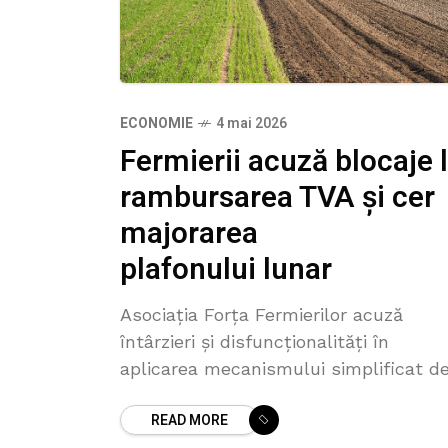
ECONOMIE
4 mai 2026
Fermierii acuză blocaje 
rambursarea TVA și cer
majorarea
plafonului lunar
Asociația Forța Fermierilor acuză
întârzieri și disfuncționalități în
aplicarea mecanismului simplificat d
rambursare a TVA pentru agricultori ș
READ MORE
cere intervenția urgentă a autorităților