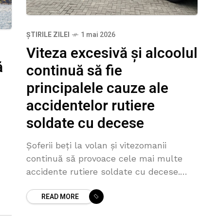
ȘTIRILE ZILEI
1 mai 2026
Viteza excesivă și alcoolul
ă
continuă să fie
principalele cauze ale
accidentelor rutiere
soldate cu decese
Șoferii beți la volan și vitezomanii
continuă să provoace cele mai multe
accidente rutiere soldate cu decese.
Chiar dacă în ultimul deceniu, numărul
S a
READ MORE
victimelor în urma tragediilor pe șosele
și