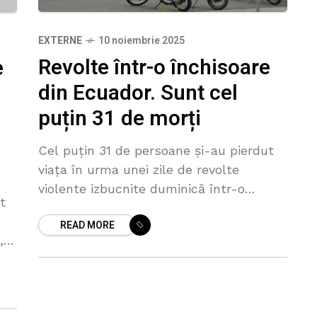
EXTERNE
10 noiembrie 2025
Revolte într-o închisoare
e
din Ecuador. Sunt cel
puțin 31 de morți
Cel puțin 31 de persoane și-au pierdut
viața în urma unei zile de revolte
violente izbucnite duminică într-o
t
închisoare din sud-vestul Ecuadorului, a
READ MORE
anunțat agenția penitenciarelor SNAI.
,
Potrivit autorităților, 27
i