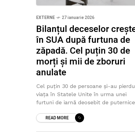
EXTERNE
27 ianuarie 2026
Bilanțul deceselor creșt
în SUA după furtuna de
zăpadă. Cel puțin 30 de
morți și mii de zboruri
anulate
Cel puțin 30 de persoane și-au pierdu
viața în Statele Unite în urma unei
furtuni de iarnă deosebit de puternice
care a adus ninsori abundente, polei ș
READ MORE
temperaturi extrem de