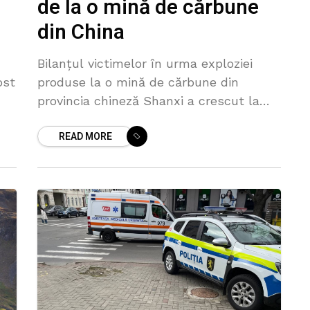
de la o mină de cărbune
din China
Bilanțul victimelor în urma exploziei
ost
produse la o mină de cărbune din
provincia chineză Shanxi a crescut la
cel puțin 90 de morți, au anunțat
READ MORE
sâmbătă autoritățile chineze, citate de