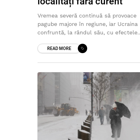
localități fără curent
Vremea severă continuă să provoace
pagube majore în regiune, iar Ucraina
confruntă, la rândul său, cu efectele
rafalelor puternice de vânt. Potrivit
READ MORE
autorităților, două persoane și-au
pierdut viața, iar