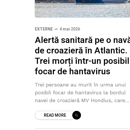
EXTERNE
4 mai 2026
Alertă sanitară pe o nav
de croazieră în Atlantic.
Trei morți într-un posibil
focar de hantavirus
Trei persoane au murit în urma unui
posibil focar de hantavirus la bordul
navei de croazieră MV Hondius, care
naviga în Oceanul Atlantic, potrivit
READ MORE
Organizației Mondiale a Sănătății. OM