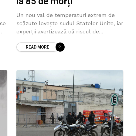
la 85 de morți
Un nou val de temperaturi extrem de
 se
scăzute lovește sudul Statelor Unite, iar
experții avertizează că riscul de
hipotermie crește semnificativ pentru
READ MORE
locuitorii din Mississippi și Tennessee,
unde mii de