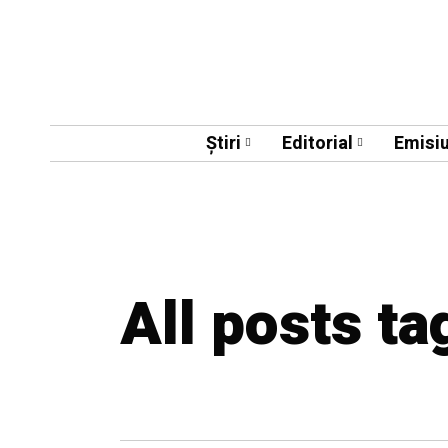
Știri
Editorial
Emisiu
All posts t