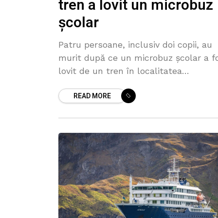
tren a lovit un microbuz
școlar
Patru persoane, inclusiv doi copii, au
murit după ce un microbuz școlar a f
lovit de un tren în localitatea
Buggenhout din regiunea Flandra de
READ MORE
Est, Belgia. Accidentul s-a produs